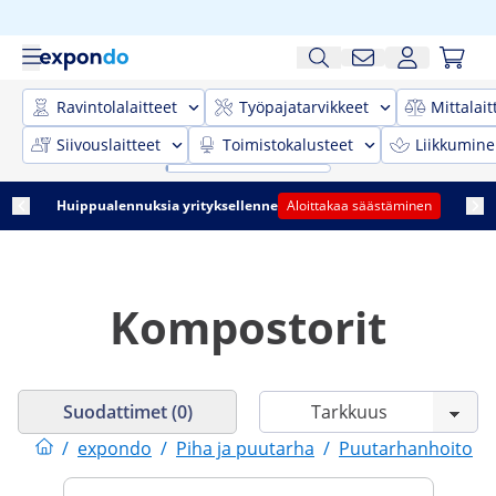
Ravintolalaitteet
Työpajatarvikkeet
Mittalait
Siivouslaitteet
Toimistokalusteet
Liikkumine
Huippualennuksia yrityksellenne
Aloittakaa säästäminen
Kompostorit
Suodattimet (0)
/
expondo
/
Piha ja puutarha
/
Puutarhanhoito
/