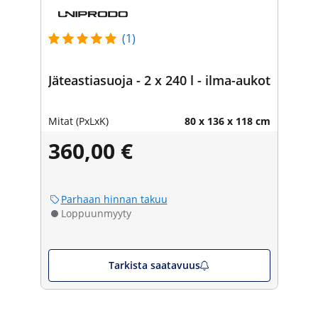
(1)
Jäteastiasuoja - 2 x 240 l - ilma-aukot
Mitat (PxLxK)
80 x 136 x 118 cm
360,00 €
Parhaan hinnan takuu
Loppuunmyyty
Tarkista saatavuus