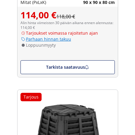
Mitat (PxLxK)
90 x 90 x 80 cm
114,00 €
118,00 €
Alin hinta viimeisten 30 päivän aikana ennen alennusta:
114,00 €
Tarjoukset voimassa rajoitetun ajan
Parhaan hinnan takuu
Loppuunmyyty
Tarkista saatavuus
Tarjous