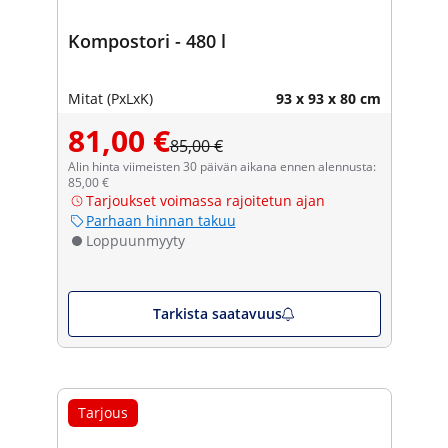
Kompostori - 480 l
Mitat (PxLxK)
93 x 93 x 80 cm
81,00 €
85,00 €
Alin hinta viimeisten 30 päivän aikana ennen alennusta:
85,00 €
Tarjoukset voimassa rajoitetun ajan
Parhaan hinnan takuu
Loppuunmyyty
Tarkista saatavuus
Tarjous