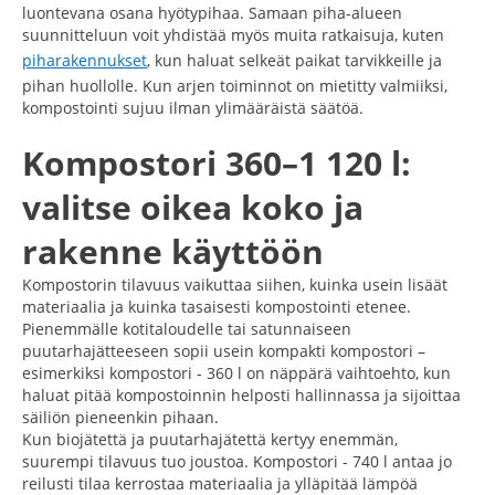
luontevana osana hyötypihaa. Samaan piha-alueen
suunnitteluun voit yhdistää myös muita ratkaisuja, kuten
piharakennukset
, kun haluat selkeät paikat tarvikkeille ja
pihan huollolle. Kun arjen toiminnot on mietitty valmiiksi,
kompostointi sujuu ilman ylimääräistä säätöä.
Kompostori 360–1 120 l:
valitse oikea koko ja
rakenne käyttöön
Kompostorin tilavuus vaikuttaa siihen, kuinka usein lisäät
materiaalia ja kuinka tasaisesti kompostointi etenee.
Pienemmälle kotitaloudelle tai satunnaiseen
puutarhajätteeseen sopii usein kompakti kompostori –
esimerkiksi kompostori - 360 l on näppärä vaihtoehto, kun
haluat pitää kompostoinnin helposti hallinnassa ja sijoittaa
säiliön pieneenkin pihaan.
Kun biojätettä ja puutarhajätettä kertyy enemmän,
suurempi tilavuus tuo joustoa. Kompostori - 740 l antaa jo
reilusti tilaa kerrostaa materiaalia ja ylläpitää lämpöä