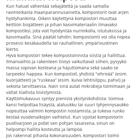
Kun haluat vähentää sekajätettä ja saada samalla
ravinteikasta maanparannusainetta, kompostorit ovat arjen
hyötyhankinta. Oikein käytettynä kompostori muuttaa
keittiön biojätteen ja pihan kasvimateriaalin ilmavaksi
kompostiksi, jota voit hyödyntää nurmikolla, istutuksissa ja
kasvimaalla. Sinä päätät tahdin: kompostointi voi olla nopea
prosessi kesäkaudella tai rauhallinen, ympärivuotinen
kierto.
Hyvä kompostori tekee kompostoinnista siistiä ja hallittua.
Ilmanvaihto ja rakenteen tiiviys vaikuttavat siihen, pysyykö
massa sopivan kosteana ja hajuttomana sekä saako se
tarpeeksi happea. Kun kompostoit, yhdistä “vihreää” (esim.
kuorijätteet) ja “ruskeaa” (esim. kuiva lehtisilppu, pahvi) ja
sekoita tarvittaessa. Näin sinä autat mikrobeja toimimaan ja
vältät liiallista tiivistymistä.
Käyttömukavuus syntyy pienistä yksityiskohdista: toimiva
kansi helpottaa lisäystä, alaluukku tai suuri tyhjennysaukko
nopeuttaa valmiin kompostin nostamista, ja tukeva runko
kestää vuodenaikojen vaihtelut. Kun sijoitat kompostorin
puolivarjoon ja pidät sen pohjan tasaisena, sinun on
helpompi hallita kosteutta ja lämpöä.
Jos rakennat pihasta kokonaisuuden, kompostori toimii