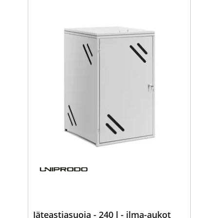
Jäteastiasuoja - 240 l - ilma-aukot