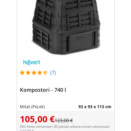
(7)
Kompostori - 740 l
Mitat (PxLxK)
93 x 93 x 113 cm
105,00 €
123,00 €
Alin hinta viimeisten 30 päivän aikana ennen alennusta: