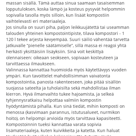
massan sisällä. Tämä auttaa sinua saamaan tasaisemman
lopputuloksen, koska lämpö ja kosteus pysyvät helpommin
sopivalla tasolla myös silloin, kun lisäät kompostiin
vaihtelevasti eri materiaaleja.
Jos sinulla on suuri piha, paljon leikkuujätettä tai useamman
talouden yhteinen kompostointipiste, tilava kompostori - 1
120 l tekee arjesta kevyempää. Suuri säiliö vähentää tarvetta
jatkuvalle “pienelle säätämiselle”, sillä massa ei reagoi yhtä
herkästi yksittäisiin lisäyksiin. Sinä voit keskittyä
olennaiseen: oikeaan seokseen, sopivaan kosteuteen ja
tarvittaessa ilmaukseen.
Valinnassa kannattaa huomioida myös käytettävyys vuoden
ympäri. Kun tavoittelet mahdollisimman vaivatonta
kompostointia, panosta rakenteeseen, joka pitää sisällön
suojassa sateelta ja tuholaisilta sekä mahdollistaa ilman
kierron. Hyvä ilmanvaihto tukee hajoamista, ja selkeä
tyhjennysratkaisu helpottaa valmiin kompostin
hyödyntämistä pihalla. Kun sinä tiedät, mihin komposti on
menossa (kasvimaan parannus, istutusalueet, nurmikon
hoito), on helpompi arvioida myös tarvittava kapasiteetti.
Kompostoinnin tueksi kannattaa varata sopivia
lisämateriaaleja, kuten kuivikkeita ja katetta. Kun haluat