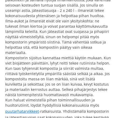
seisovan kosteuden tuntua suojan sisällä. Jos sinulla on
useampi astia, jäteastiasuoja - 2 x 240 l - ilmareiät tekee
kokonaisuudesta yhtenäisen ja helpottaa pihan huoltoa.
Ilma-aukot ja ilmareiät eivät ole vain yksityiskohta: ne
tukevat ilman kiertoa ja voivat parantaa käyttömukavuutta
lämpimillä keleillä. Kun jäteastiat ovat suojassa ja pihapiiri
näyttää viimeistellyltä, sinun on helpompi pitää myös
kompostorin ympäristö siistinä. Tämä vähentää sotkua ja
helpottaa sitä, että kompostiin päätyy vain oikeaa
materiaalia.
Kompostorin sijoitus kannattaa miettiä käytön mukaan. Kun
viet biojätteen päivittäin, lyhyt reitti tekee rutiinista helpon.
Kun taas tyhjennät kompostia ja siirrät valmista multaa,
riittävä työskentelytila ympärillä säästää selkää ja aikaa. Jos
kompostoitu massa on liian märkää, sinä voit lisätä
kuiviketta ja sekoittaa; jos se on liian kuivaa, kevyt kostutus
ja materiaalin kerrostus auttaa. Selkeä pihajärjestys tekee
näistä toimenpiteistä huomattavasti mukavampia.
Kun haluat viimeistellä pihan toiminnallisuuden ja
huoltorutiinit, löydät hyödyllisiä kokonaisuuksia myös
puutarhatarvikkeet
-ratkaisuista. Yhdistämällä kompostorin
ja jäteastiasuojan saat kokonaisuuden, joka tukee kestävää