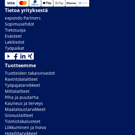
Tietoa yrityksestä
expondo Partners
Sopimusehdot
Tietosuoja
Evästeet
Lakitiedot
Työpaikat
Tuotteemme
Tuotteiden takaisinvedot
Ravintolalaitteet
Työpajatarvikkeet
Mittalaitteet
Piha ja puutarha
Kauneus ja terveys
Maataloustarvikkeet
Siivouslaitteet
Toimistokalusteet
Liikkuminen ja hoiva
Hotellitarvikkeet