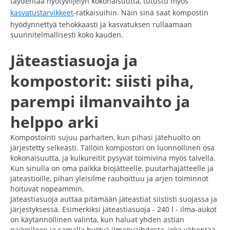
täydentää hyötyviljelyn kokonaisuutta, tutustu myös
kasvatustarvikkeet
-ratkaisuihin. Näin sinä saat kompostin
hyödynnettyä tehokkaasti ja kasvatuksen rullaamaan
suunnitelmallisesti koko kauden.
Jäteastiasuoja ja
kompostorit: siisti piha,
parempi ilmanvaihto ja
helppo arki
Kompostointi sujuu parhaiten, kun pihasi jätehuolto on
järjestetty selkeästi. Tällöin kompostori on luonnollinen osa
kokonaisuutta, ja kulkureitit pysyvät toimivina myös talvella.
Kun sinulla on oma paikka biojätteelle, puutarhajätteelle ja
jäteastioille, pihan yleisilme rauhoittuu ja arjen toiminnot
hoituvat nopeammin.
Jäteastiasuoja auttaa pitämään jäteastiat siististi suojassa ja
järjestyksessä. Esimerkiksi jäteastiasuoja - 240 l - ilma-aukot
on käytännöllinen valinta, kun haluat yhden astian
paikoilleen ja samalla hyötyä ilmanvaihdosta, joka vähentää