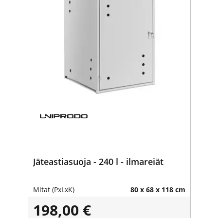
Jäteastiasuoja - 240 l - ilmareiät
Mitat (PxLxK)
80 x 68 x 118 cm
198,00 €