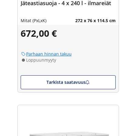
Jäteastiasuoja - 4 x 240 l - ilmareiät
Mitat (PxLxK)
272 x 76 x 114.5 cm
672,00 €
Parhaan hinnan takuu
Loppuunmyyty
Tarkista saatavuus