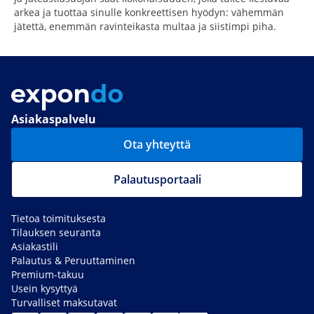
arkea ja tuottaa sinulle konkreettisen hyödyn: vähemmän
jätettä, enemmän ravinteikasta multaa ja siistimpi piha.
Asiakaspalvelu
Ota yhteyttä
Palautusportaali
Tietoa toimituksesta
Tilauksen seuranta
Asiakastili
Palautus & Peruuttaminen
Premium-takuu
Usein kysyttyä
Turvalliset maksutavat