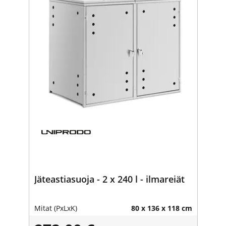
Jäteastiasuoja - 2 x 240 l - ilmareiät
Mitat (PxLxK)
80 x 136 x 118 cm