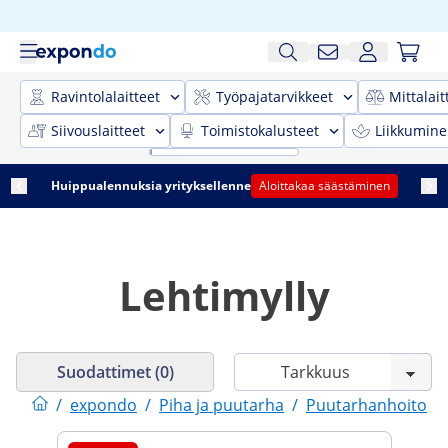
Ravintolalaitteet
Työpajatarvikkeet
Mittalait
Siivouslaitteet
Toimistokalusteet
Liikkumine
Huippualennuksia yrityksellenne
Aloittakaa säästäminen
Lehtimylly
Suodattimet (0)
/
expondo
/
Piha ja puutarha
/
Puutarhanhoito
/