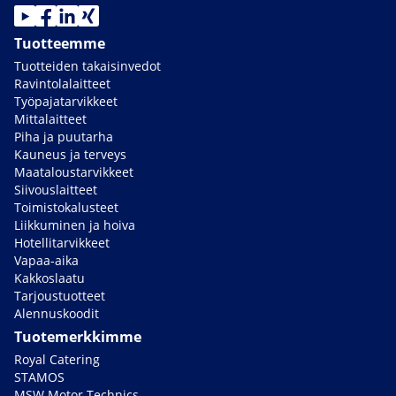
Tuotteemme
Tuotteiden takaisinvedot
Ravintolalaitteet
Työpajatarvikkeet
Mittalaitteet
Piha ja puutarha
Kauneus ja terveys
Maataloustarvikkeet
Siivouslaitteet
Toimistokalusteet
Liikkuminen ja hoiva
Hotellitarvikkeet
Vapaa-aika
Kakkoslaatu
Tarjoustuotteet
Alennuskoodit
Tuotemerkkimme
Royal Catering
STAMOS
MSW Motor Technics