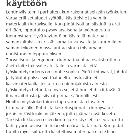
käyttöön
Lehtimylly toimii parhaiten, kun rakennat selkeän työnkulun.
Varaa erilliset alueet syötölle, käsittelylle ja valmiin
materiaalin keräykselle. Kun pidät työtilan siistinä ja erät
erillään, lopputulos pysyy tasaisena ja työ nopeutuu
luonnostaan. Hyvä käytäntö on käsitellä materiaali
samankaltaisissa erissä: sama kuivuusaste ja suunnilleen
saman kokoinen massa auttaa sinua toistamaan
onnistuneen lopputuloksen.
Turvallisuus ja ergonomia kannattaa ottaa osaksi rutiinia.
Aseta laite tukevalle alustalle ja varmista, että
työskentelykorkeus on sinulle sopiva. Pidä irtotavarat, johdot
ja työkalut poissa syöttöalueelta. Jos käsittelet
kasvimateriaalia, josta irtoaa hienojakoista ainesta,
työskentelyä helpottaa myös se, että huolehdit riittävästä
ilmanvaihdosta ja siivoat pinnat säännöllisesti.
Huolto on yksinkertainen tapa varmistaa tasainen
trimmausjälki. Puhdista kosketuspinnat ja keräysalue
jokaisen käyttöjakson jälkeen, jotta jäämät eivät kovetu.
Tarkista liikkuvien osien kunto ja kiristykset, ja seuraa, että
laite pyörii tasaisesti ilman ylimääräistä tärinää. Kun pidät
huolta myös siitä, että käsiteltävä materiaali ei ole liian