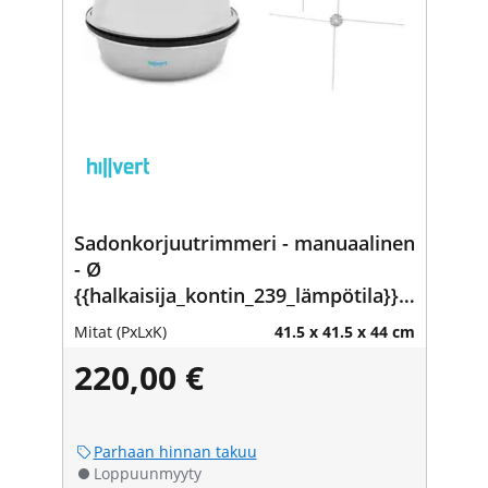
Sadonkorjuutrimmeri - manuaalinen
- Ø
{{halkaisija_kontin_239_lämpötila}}
mm
Mitat (PxLxK)
41.5 x 41.5 x 44 cm
220,00 €
Parhaan hinnan takuu
Loppuunmyyty