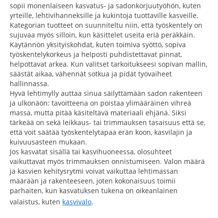
sopii monenlaiseen kasvatus- ja sadonkorjuutyöhön, kuten
yrteille, lehtivihanneksille ja kukintoja tuottaville kasveille.
Kategorian tuotteet on suunniteltu niin, että työskentely on
sujuvaa myös silloin, kun käsittelet useita eriä peräkkäin.
Käytännön yksityiskohdat, kuten toimiva syöttö, sopiva
työskentelykorkeus ja helposti puhdistettavat pinnat,
helpottavat arkea. Kun valitset tarkoitukseesi sopivan mallin,
säästät aikaa, vähennät sotkua ja pidät työvaiheet
hallinnassa.
Hyvä lehtimylly auttaa sinua säilyttämään sadon rakenteen
ja ulkonäön: tavoitteena on poistaa ylimääräinen vihreä
massa, mutta pitää käsiteltävä materiaali ehjänä. Siksi
tärkeää on sekä leikkaus- tai trimmauksen tasaisuus että se,
että voit säätää työskentelytapaa erän koon, kasvilajin ja
kuivuusasteen mukaan.
Jos kasvatat sisällä tai kasvihuoneessa, olosuhteet
vaikuttavat myös trimmauksen onnistumiseen. Valon määrä
ja kasvien kehitysrytmi voivat vaikuttaa lehtimassan
määrään ja rakenteeseen, joten kokonaisuus toimii
parhaiten, kun kasvatuksen tukena on oikeanlainen
valaistus, kuten
kasvivalo
.