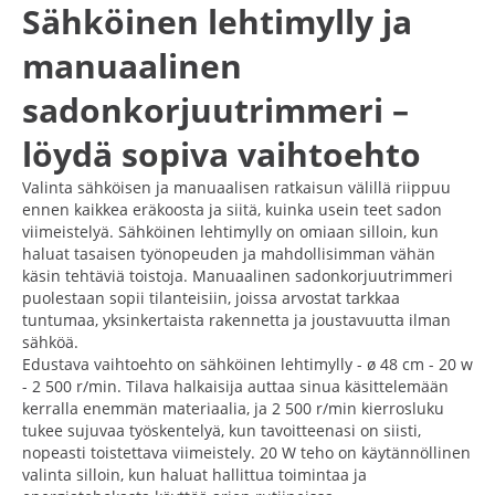
Sähköinen lehtimylly ja
manuaalinen
sadonkorjuutrimmeri –
löydä sopiva vaihtoehto
Valinta sähköisen ja manuaalisen ratkaisun välillä riippuu
ennen kaikkea eräkoosta ja siitä, kuinka usein teet sadon
viimeistelyä. Sähköinen lehtimylly on omiaan silloin, kun
haluat tasaisen työnopeuden ja mahdollisimman vähän
käsin tehtäviä toistoja. Manuaalinen sadonkorjuutrimmeri
puolestaan sopii tilanteisiin, joissa arvostat tarkkaa
tuntumaa, yksinkertaista rakennetta ja joustavuutta ilman
sähköä.
Edustava vaihtoehto on sähköinen lehtimylly - ø 48 cm - 20 w
- 2 500 r/min. Tilava halkaisija auttaa sinua käsittelemään
kerralla enemmän materiaalia, ja 2 500 r/min kierrosluku
tukee sujuvaa työskentelyä, kun tavoitteenasi on siisti,
nopeasti toistettava viimeistely. 20 W teho on käytännöllinen
valinta silloin, kun haluat hallittua toimintaa ja