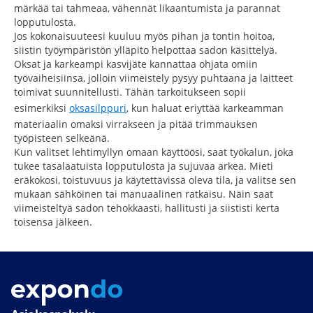
märkää tai tahmeaa, vähennät likaantumista ja parannat
lopputulosta.
Jos kokonaisuuteesi kuuluu myös pihan ja tontin hoitoa,
siistin työympäristön ylläpito helpottaa sadon käsittelyä.
Oksat ja karkeampi kasvijäte kannattaa ohjata omiin
työvaiheisiinsa, jolloin viimeistely pysyy puhtaana ja laitteet
toimivat suunnitellusti. Tähän tarkoitukseen sopii
esimerkiksi
oksasilppuri
, kun haluat eriyttää karkeamman
materiaalin omaksi virrakseen ja pitää trimmauksen
työpisteen selkeänä.
Kun valitset lehtimyllyn omaan käyttöösi, saat työkalun, joka
tukee tasalaatuista lopputulosta ja sujuvaa arkea. Mieti
eräkokosi, toistuvuus ja käytettävissä oleva tila, ja valitse sen
mukaan sähköinen tai manuaalinen ratkaisu. Näin saat
viimeisteltyä sadon tehokkaasti, hallitusti ja siististi kerta
toisensa jälkeen.