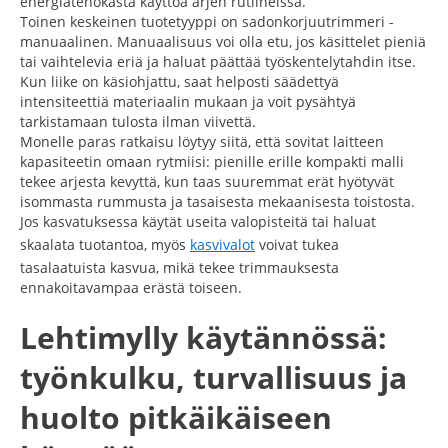
energiatehokasta käyttöä arjen rutiineissa.
Toinen keskeinen tuotetyyppi on sadonkorjuutrimmeri -
manuaalinen. Manuaalisuus voi olla etu, jos käsittelet pieniä
tai vaihtelevia eriä ja haluat päättää työskentelytahdin itse.
Kun liike on käsiohjattu, saat helposti säädettyä
intensiteettiä materiaalin mukaan ja voit pysähtyä
tarkistamaan tulosta ilman viivettä.
Monelle paras ratkaisu löytyy siitä, että sovitat laitteen
kapasiteetin omaan rytmiisi: pienille erille kompakti malli
tekee arjesta kevyttä, kun taas suuremmat erät hyötyvät
isommasta rummusta ja tasaisesta mekaanisesta toistosta.
Jos kasvatuksessa käytät useita valopisteitä tai haluat
skaalata tuotantoa, myös
kasvivalot
voivat tukea
tasalaatuista kasvua, mikä tekee trimmauksesta
ennakoitavampaa erästä toiseen.
Lehtimylly käytännössä:
työnkulku, turvallisuus ja
huolto pitkäikäiseen