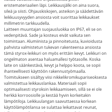
eristemateriaalien läpi. Leikkausjälki on aina suora,
sileä ja siisti. Ohjauskiskojen, asteikon ja säädettävän
leikkuusyvyyden ansiosta voit suorittaa leikkaukset
millimetrin tarkkuudella.
Laitteen muuntajan suojausluokka on IP67, eli se on
vedenpitävä. Sade ja kosteus eivät vaikuta sen
toimintaan. Alumiinista ja pinnoitetusta, kuvioidusta
pahvista valmistetun tukevan rakenteensa ansiosta
tämä styrox-leikkuri on myös erittäin kevyt. Leikkuri on
ongelmaton asentaa haluamallesi työtasolle. Koska
laite on säänkestävä, kevyt ja helppo koota, se sopii
ihanteellisesti käyttöön rakennustyömaalla.
Toimitukseen sisältyy viisi nikkelikromikupariseoksesta
valmistettua leikkauslankaa. Materiaali sopii
optimaalisesti styroksin leikkaamiseen, sillä se ei ole
herkkä korroosiolle ja kestää hyvin korkeitakin
lämpötiloja. Leikkuulangan saavuttaessa korkean
käyttölämpötilansa se sulattaa leikattavat reunat,