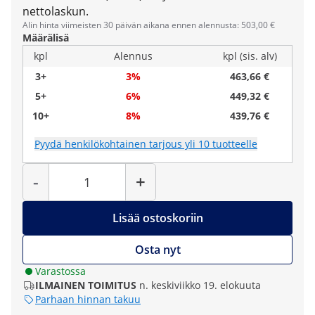
nettolaskun.
Alin hinta viimeisten 30 päivän aikana ennen alennusta: 503,00 €
Määrälisä
kpl
Alennus
kpl (sis. alv)
3+
3%
463,66 €
5+
6%
449,32 €
10+
8%
439,76 €
Pyydä henkilökohtainen tarjous yli 10 tuotteelle
Määrä
-
+
Lisää ostoskoriin
Osta nyt
Varastossa
ILMAINEN TOIMITUS
n. keskiviikko 19. elokuuta
Parhaan hinnan takuu