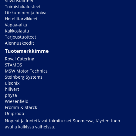
Siivouslaitteet
Toimistokalusteet
Liikkuminen ja hoiva
Hotellitarvikkeet
Vapaa-aika
Kakkoslaatu
Tarjoustuotteet
Alennuskoodit
Tuotemerkkimme
Royal Catering
STAMOS
MSW Motor Technics
Steinberg Systems
ulsonix
hillvert
physa
Wiesenfield
Fromm & Starck
Uniprodo
Nopeat ja luotettavat toimitukset Suomessa, täyden tuen
avulla kaikissa vaiheissa.