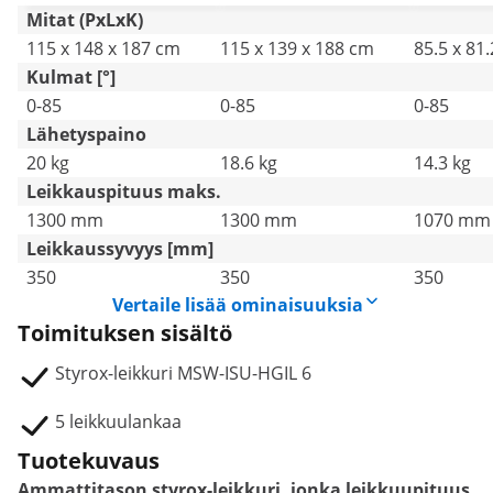
Mitat (PxLxK)
115 x 148 x 187 cm
115 x 139 x 188 cm
85.5 x 81
Kulmat [°]
0-85
0-85
0-85
Lähetyspaino
20 kg
18.6 kg
14.3 kg
Leikkauspituus maks.
1300 mm
1300 mm
1070 mm
Leikkaussyvyys [mm]
350
350
350
Vertaile lisää ominaisuuksia
Toimituksen sisältö
Styrox-leikkuri MSW-ISU-HGIL 6
5 leikkuulankaa
Tuotekuvaus
Ammattitason styrox-leikkuri, jonka leikkuupituus