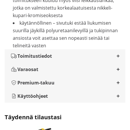
toimitukseen kuuluu myös viisi leikkauslankaa,
jotka on valmistettu korkealaatuisesta nikkeli-
kupari-kromiseoksesta
käytännöllinen – sivutuki estää liukumisen
suurilla jäykillä polyuretaanilevyillä ja tukipinnan
ansiosta voit asettaa sen nopeasti seinää tai
telineitä vasten
Toimitustiedot
Varaosat
Premium-takuu
Käyttöohjeet
Täydennä tilaustasi