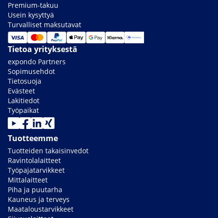
Premium-takuu
Usein kysyttyä
Turvalliset maksutavat
Tietoa yrityksestä
expondo Partners
Sopimusehdot
Tietosuoja
Evästeet
Lakitiedot
Työpaikat
Tuotteemme
Tuotteiden takaisinvedot
Ravintolalaitteet
Työpajatarvikkeet
Mittalaitteet
Piha ja puutarha
Kauneus ja terveys
Maataloustarvikkeet