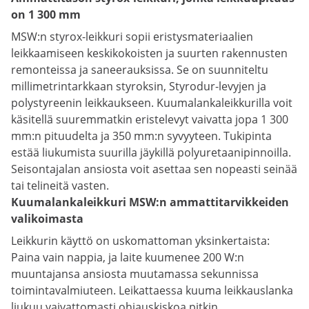
on 1 300 mm
MSW:n styrox-leikkuri sopii eristysmateriaalien
leikkaamiseen keskikokoisten ja suurten rakennusten
remonteissa ja saneerauksissa. Se on suunniteltu
millimetrintarkkaan styroksin, Styrodur-levyjen ja
polystyreenin leikkaukseen. Kuumalankaleikkurilla voit
käsitellä suuremmatkin eristelevyt vaivatta jopa 1 300
mm:n pituudelta ja 350 mm:n syvyyteen. Tukipinta
estää liukumista suurilla jäykillä polyuretaanipinnoilla.
Seisontajalan ansiosta voit asettaa sen nopeasti seinää
tai telineitä vasten.
Kuumalankaleikkuri MSW:n ammattitarvikkeiden
valikoimasta
Leikkurin käyttö on uskomattoman yksinkertaista:
Paina vain nappia, ja laite kuumenee 200 W:n
muuntajansa ansiosta muutamassa sekunnissa
toimintavalmiuteen. Leikattaessa kuuma leikkauslanka
liukuu vaivattomasti ohjauskiskoa pitkin