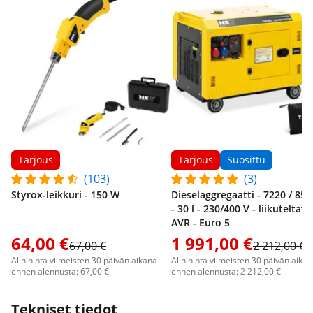
Tarjous
Tarjous
Suosittu
(103)
(3)
Styrox-leikkuri - 150 W
Dieselaggregaatti - 7220 / 85
- 30 l - 230/400 V - liikuteltava
AVR - Euro 5
64,00 €
1 991,00 €
67,00 €
2 212,00 €
Alin hinta viimeisten 30 päivän aikana
Alin hinta viimeisten 30 päivän aika
ennen alennusta: 67,00 €
ennen alennusta: 2 212,00 €
Tekniset tiedot