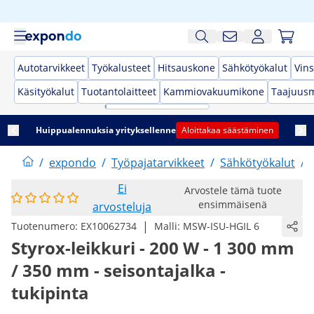
Autotarvikkeet
Työkalusteet
Hitsauskone
Sähkötyökalut
Vins
Käsityökalut
Tuotantolaitteet
Kammiovakuumikone
Taajuusm
Huippualennuksia yrityksellenne
Aloittakaa säästäminen
/
expondo
/
Työpajatarvikkeet
/
Sähkötyökalut
/
Ei
Arvostele tämä tuote
ensimmäisenä
arvosteluja
|
Tuotenumero:
EX10062734
Malli:
MSW-ISU-HGIL 6
Styrox-leikkuri - 200 W - 1 300 mm
/ 350 mm - seisontajalka -
tukipinta