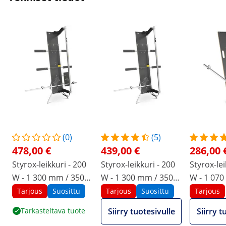
(0)
(5)
478,00 €
439,00 €
286,00 
Styrox-leikkuri - 200
Styrox-leikkuri - 200
Styrox-lei
W - 1 300 mm / 350
W - 1 300 mm / 350
W - 1 070
mm - seisontajalka -
mm - seisontajalka
mm
Tarjous
Suosittu
Tarjous
Suosittu
Tarjous
tukipinta
Tarkasteltava tuote
Siirry tuotesivulle
Siirry t