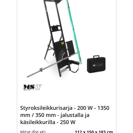
Styroksileikkurisarja - 200 W - 1350
mm / 350 mm - jalustalla ja
käsileikkurilla - 250 W
Mitat (PxLxK)
112 x 150 x 183 cm