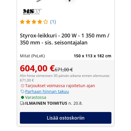
(1)
Styrox-leikkuri - 200 W - 1 350 mm /
350 mm - sis. seisontajalan
Mitat (PxLxK)
150 x 113 x 182 cm
604,00 €
671,00 €
Alin hinta viimeisten 30 päivän aikana ennen alennusta:
671,00 €
Tarjoukset voimassa rajoitetun ajan
Parhaan hinnan takuu
Varastossa
ILMAINEN TOIMITUS
n. 20.8.
Lisää ostoskoriin