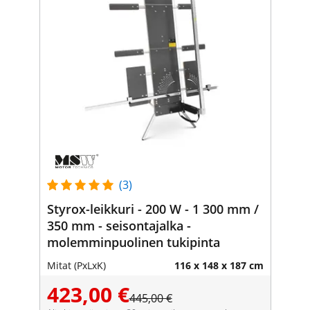
(3)
Styrox-leikkuri - 200 W - 1 300 mm /
350 mm - seisontajalka -
molemminpuolinen tukipinta
Mitat (PxLxK)
116 x 148 x 187 cm
423,00 €
445,00 €