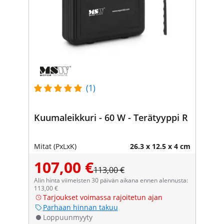
(1)
Kuumaleikkuri - 60 W - Terätyyppi R
Mitat (PxLxK)
26.3 x 12.5 x 4 cm
107,00 €
113,00 €
Alin hinta viimeisten 30 päivän aikana ennen alennusta:
113,00 €
Tarjoukset voimassa rajoitetun ajan
Parhaan hinnan takuu
Loppuunmyyty