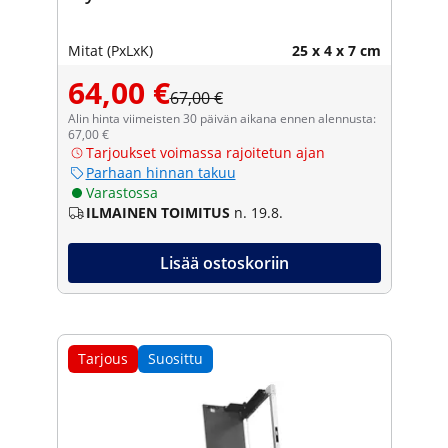
Mitat (PxLxK)
25 x 4 x 7 cm
64,00 €
67,00 €
Alin hinta viimeisten 30 päivän aikana ennen alennusta:
67,00 €
Tarjoukset voimassa rajoitetun ajan
Parhaan hinnan takuu
Varastossa
ILMAINEN TOIMITUS
n. 19.8.
Lisää ostoskoriin
Tarjous
Suosittu