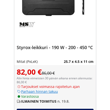
Styrox-leikkuri - 190 W - 200 - 450 °C
Mitat (PxLxK)
25.7 x 4.5 x 11 cm
82,00 €
86,00 €
Alin hinta viimeisten 30 päivän aikana ennen alennusta:
86,00 €
Tarjoukset voimassa rajoitetun ajan
Parhaan hinnan takuu
Varastossa
ILMAINEN TOIMITUS
n. 19.8.