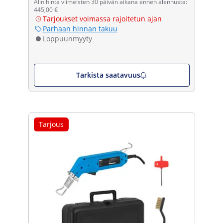
Alin hinta viimeisten 30 päivän aikana ennen alennusta:
445,00 €
Tarjoukset voimassa rajoitetun ajan
Parhaan hinnan takuu
Loppuunmyyty
Tarkista saatavuus
Tarjous