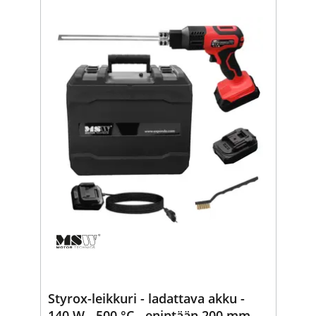
Styrox-leikkuri - ladattava akku -
140 W - 500 °C - enintään 200 mm