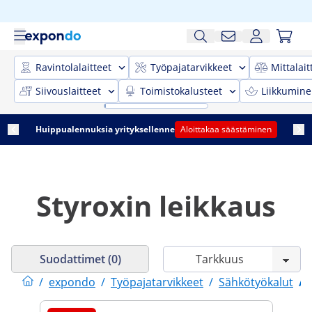
Ravintolalaitteet
Työpajatarvikkeet
Mittalait
Siivouslaitteet
Toimistokalusteet
Liikkumine
Huippualennuksia yrityksellenne
Aloittakaa säästäminen
Styroxin leikkaus
Suodattimet (0)
/
expondo
/
Työpajatarvikkeet
/
Sähkötyökalut
/