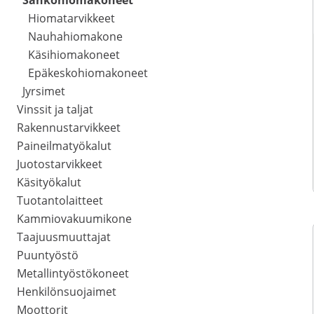
Sähköhiomakoneet
Hiomatarvikkeet
Nauhahiomakone
Käsihiomakoneet
Epäkeskohiomakoneet
Jyrsimet
Vinssit ja taljat
Rakennustarvikkeet
Paineilmatyökalut
Juotostarvikkeet
Käsityökalut
Tuotantolaitteet
Kammiovakuumikone
Taajuusmuuttajat
Puuntyöstö
Metallintyöstökoneet
Henkilönsuojaimet
Moottorit