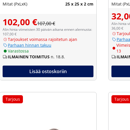
Mitat (PxLxK)
25 x 25 x 2 cm
Mitat (Px
32,0
102,00 €
107,00 €
Alin hinta 
36,00 €
Alin hinta viimeisten 30 päivän aikana ennen alennusta:
Tarjou
107,00 €
Tarjoukset voimassa rajoitetun ajan
Parhaa
Parhaan hinnan takuu
Viimeis
Varastossa
13
ILMAINEN TOIMITUS
n. 18.8.
ILMAI
Lisää ostoskoriin
Tarjous
Tarjous