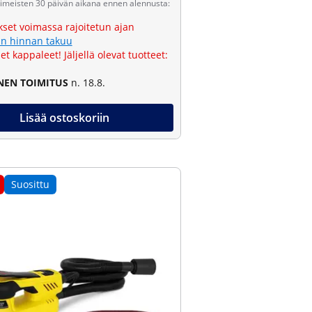
viimeisten 30 päivän aikana ennen alennusta:
kset voimassa rajoitetun ajan
n hinnan takuu
et kappaleet! Jäljellä olevat tuotteet:
NEN TOIMITUS
n. 18.8.
Lisää ostoskoriin
Suosittu