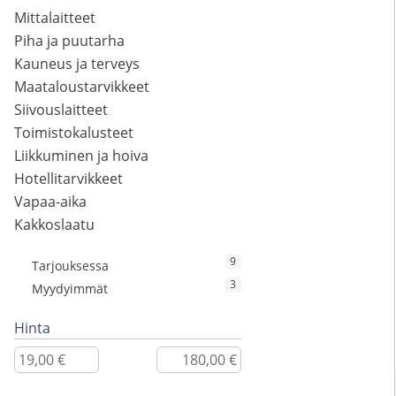
Mittalaitteet
Piha ja puutarha
Kauneus ja terveys
Maataloustarvikkeet
Siivouslaitteet
Toimistokalusteet
Liikkuminen ja hoiva
Hotellitarvikkeet
Vapaa-aika
Kakkoslaatu
9
Tarjouksessa
3
Myydyimmät
Hinta