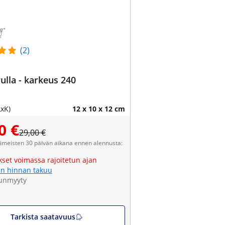
(2)
lla - karkeus 240
LxK)
12 x 10 x 12 cm
0 €
29,00 €
viimeisten 30 päivän aikana ennen alennusta:
kset voimassa rajoitetun ajan
n hinnan takuu
unmyyty
Tarkista saatavuus