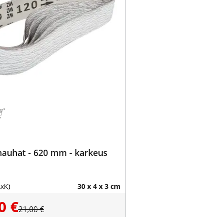
auhat - 620 mm - karkeus
LxK)
30 x 4 x 3 cm
0 €
21,00 €