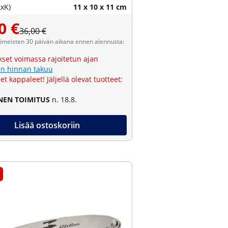
LxK)
11 x 10 x 11 cm
0 €
36,00 €
viimeisten 30 päivän aikana ennen alennusta:
kset voimassa rajoitetun ajan
n hinnan takuu
et kappaleet! Jäljellä olevat tuotteet:
NEN TOIMITUS
n. 18.8.
Lisää ostoskoriin