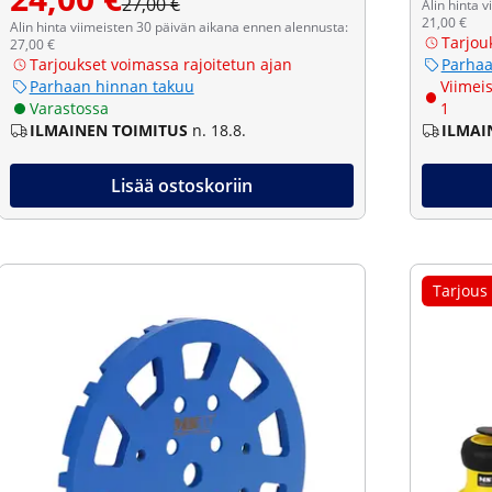
27,00 €
Alin hinta 
21,00 €
Alin hinta viimeisten 30 päivän aikana ennen alennusta:
Tarjou
27,00 €
Tarjoukset voimassa rajoitetun ajan
Parhaa
Parhaan hinnan takuu
Viimeis
Varastossa
1
ILMAINEN TOIMITUS
n. 18.8.
ILMAI
Lisää ostoskoriin
Tarjous