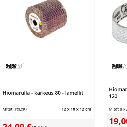
Hioman
Hiomarulla - karkeus 80 - lamellit
120
Mitat (PxLxK)
12 x 10 x 12 cm
Mitat (Px
19,0
24,00 €