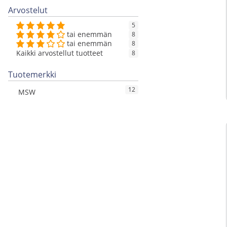
Arvostelut
5
tai enemmän
8
tai enemmän
8
Kaikki arvostellut tuotteet
8
Tuotemerkki
12
MSW