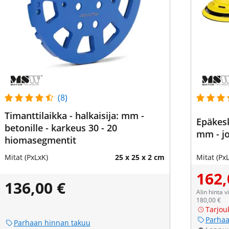
(8)
Timanttilaikka - halkaisija: mm -
Epäkes
betonille - karkeus 30 - 20
mm - j
hiomasegmentit
Mitat (PxLxK)
25 x 25 x 2 cm
Mitat (Px
162,
136,00 €
Alin hinta 
180,00 €
Tarjou
Parhaa
Parhaan hinnan takuu