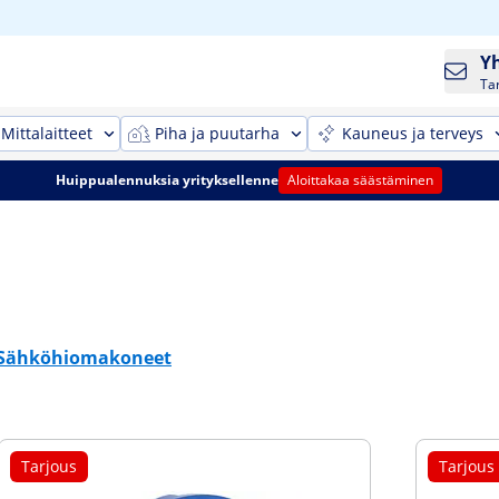
Y
Ta
Mittalaitteet
Piha ja puutarha
Kauneus ja terveys
Huippualennuksia yrityksellenne
Aloittakaa säästäminen
Sähköhiomakoneet
Tarjous
Tarjous