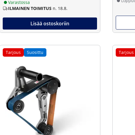
Loppu
Varastossa
ILMAINEN TOIMITUS
n. 18.8.
Lisää ostoskoriin
Tarjous
Suosittu
Tarjous