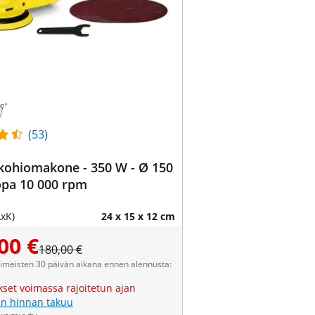
(53)
kohiomakone - 350 W - Ø 150
opa 10 000 rpm
LxK)
24 x 15 x 12 cm
00 €
180,00 €
viimeisten 30 päivän aikana ennen alennusta:
kset voimassa rajoitetun ajan
n hinnan takuu