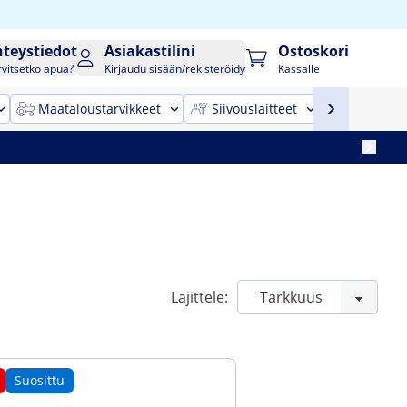
hteystiedot
Asiakastilini
Ostoskori
rvitsetko apua?
Kirjaudu sisään/rekisteröidy
Kassalle
Maataloustarvikkeet
Siivouslaitteet
Toimistok
Lajittele:
Suosittu