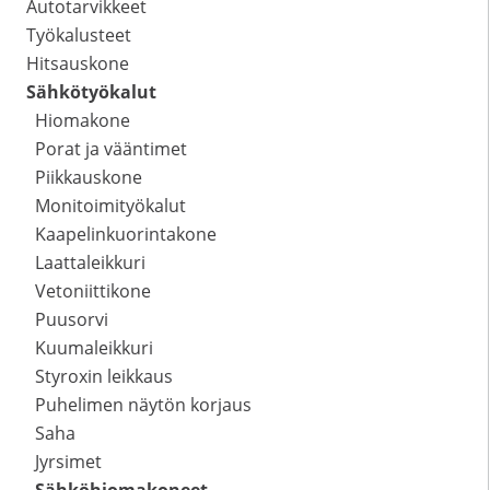
Autotarvikkeet
Työkalusteet
Hitsauskone
Sähkötyökalut
Hiomakone
Porat ja vääntimet
Piikkauskone
Monitoimityökalut
Kaapelinkuorintakone
Laattaleikkuri
Vetoniittikone
Puusorvi
Kuumaleikkuri
Styroxin leikkaus
Puhelimen näytön korjaus
Saha
Jyrsimet