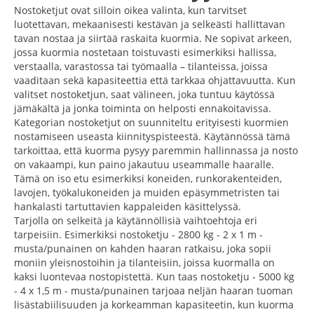
Nostoketjut ovat silloin oikea valinta, kun tarvitset
luotettavan, mekaanisesti kestävän ja selkeästi hallittavan
tavan nostaa ja siirtää raskaita kuormia. Ne sopivat arkeen,
jossa kuormia nostetaan toistuvasti esimerkiksi hallissa,
verstaalla, varastossa tai työmaalla – tilanteissa, joissa
vaaditaan sekä kapasiteettia että tarkkaa ohjattavuutta. Kun
valitset nostoketjun, saat välineen, joka tuntuu käytössä
jämäkältä ja jonka toiminta on helposti ennakoitavissa.
Kategorian nostoketjut on suunniteltu erityisesti kuormien
nostamiseen useasta kiinnityspisteestä. Käytännössä tämä
tarkoittaa, että kuorma pysyy paremmin hallinnassa ja nosto
on vakaampi, kun paino jakautuu useammalle haaralle.
Tämä on iso etu esimerkiksi koneiden, runkorakenteiden,
lavojen, työkalukoneiden ja muiden epäsymmetristen tai
hankalasti tartuttavien kappaleiden käsittelyssä.
Tarjolla on selkeitä ja käytännöllisiä vaihtoehtoja eri
tarpeisiin. Esimerkiksi nostoketju - 2800 kg - 2 x 1 m -
musta/punainen on kahden haaran ratkaisu, joka sopii
moniin yleisnostoihin ja tilanteisiin, joissa kuormalla on
kaksi luontevaa nostopistettä. Kun taas nostoketju - 5000 kg
- 4 x 1,5 m - musta/punainen tarjoaa neljän haaran tuoman
lisästabiilisuuden ja korkeamman kapasiteetin, kun kuorma