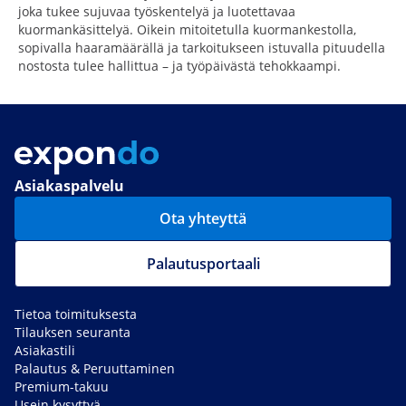
joka tukee sujuvaa työskentelyä ja luotettavaa
kuormankäsittelyä. Oikein mitoitetulla kuormankestolla,
sopivalla haaramäärällä ja tarkoitukseen istuvalla pituudella
nostosta tulee hallittua – ja työpäivästä tehokkaampi.
Asiakaspalvelu
Ota yhteyttä
Palautusportaali
Tietoa toimituksesta
Tilauksen seuranta
Asiakastili
Palautus & Peruuttaminen
Premium-takuu
Usein kysyttyä