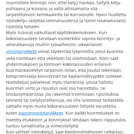
suunnittele kiinnitys niin, ettei ketju hankaa. Säilytä ketju
puhtaana ja kuivana, ja vältä altistamasta sitä
tarpeettomasti kemikaaleille tai korroosiolle. Hyvin huollettu
nostoketju säilyttää ominaisuutensa ja toimii tasalaatuisesti
nostosta toiseen.
Myös lisäosat vaikuttavat käyttökokemukseen. Kun
kokonaisuuteen tarvitaan esimerkiksi sopivia kiinnitys- ja
vetoratkaisuja muihin työvaiheisiin, oikeanlaiset
vinssitarvikkeet
voivat täydentää työpistettä, jossa kuormia
sekä nostetaan että vedetään tai asemoidaan. Näin saat
yhdenmukaisen ja toimivan kokonaisuuden erilaisiin
kuormankäsittelyn tarpeisiin ilman, että joudut tekemään
kompromisseja kiinnitysten tai käytännöllisyyden suhteen.
Nostoketjut palvelevat myös tilanteissa, joissa hallittu
kuorman siirto ja ripustus ovat osa harjoittelu- tai
testausympäristöä. Jos rakennat treenitilaan ripustuksia,
telineitä tai säilytysratkaisuja, voi olla luontevaa tarkastella
samalla myös muita kokonaisuuteen liittyviä varusteita,
kuten
painonnostotarvikkeet
. Kun kaikki kuormitukset on
mietitty etukäteen ja kiinnitykset tehdään oikein, lopputulos
tuntuu turvalliselta ja viimeistellyltä.
Kun valitset nostoketjut, saat käytännönläheisen ratkaisun,