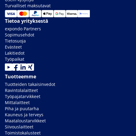
Turvalliset maksutavat
Tietoa yrityksestä
expondo Partners
Sopimusehdot
Tietosuoja
Evästeet
Lakitiedot
Työpaikat
Tuotteemme
Tuotteiden takaisinvedot
Ravintolalaitteet
Työpajatarvikkeet
Mittalaitteet
Piha ja puutarha
Kauneus ja terveys
Maataloustarvikkeet
Siivouslaitteet
Toimistokalusteet