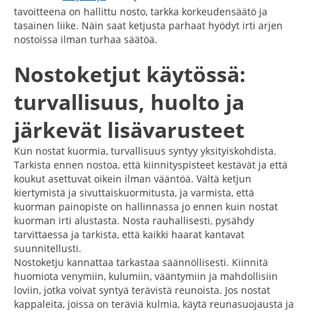
tavoitteena on hallittu nosto, tarkka korkeudensäätö ja
tasainen liike. Näin saat ketjusta parhaat hyödyt irti arjen
nostoissa ilman turhaa säätöä.
Nostoketjut käytössä:
turvallisuus, huolto ja
järkevät lisävarusteet
Kun nostat kuormia, turvallisuus syntyy yksityiskohdista.
Tarkista ennen nostoa, että kiinnityspisteet kestävät ja että
koukut asettuvat oikein ilman vääntöä. Vältä ketjun
kiertymistä ja sivuttaiskuormitusta, ja varmista, että
kuorman painopiste on hallinnassa jo ennen kuin nostat
kuorman irti alustasta. Nosta rauhallisesti, pysähdy
tarvittaessa ja tarkista, että kaikki haarat kantavat
suunnitellusti.
Nostoketju kannattaa tarkastaa säännöllisesti. Kiinnitä
huomiota venymiin, kulumiin, vääntymiin ja mahdollisiin
loviin, jotka voivat syntyä terävistä reunoista. Jos nostat
kappaleita, joissa on teräviä kulmia, käytä reunasuojausta ja