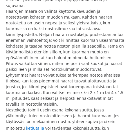
sujuvana.
Haarojen määrä on valinta käyttömukavuuden ja
nostettavan kohteen muodon mukaan. Kahden haaran
nostoketju on usein nopea ja selkeä yleisratkaisu, kun
kuormassa on kaksi nostosilmukkaa tai vastaavaa
kiinnityspistettä. Neljän haaran nostoketju puolestaan antaa
enemmän vaihtoehtoja: voit kiinnittää kuorman useammasta
kohdasta ja tasapainottaa noston pienillä säädöillä. Tämä on
käytännöllistä etenkin silloin, kun kuorman muoto on
epäsäännöllinen tai kun haluat minimoida heilumisen.
Pituus vaikuttaa siihen, miten helposti saat koukut ja haarat
paikoilleen ja millaiset nostokulmat muodostuvat.
Lyhyemmät haarat voivat tukea tarkempaa nostoa ahtaissa
tiloissa, kun taas pidemmät haarat tuovat ulottuvuutta ja
joustoa, jos kiinnityspisteet ovat kauempana toisistaan tai
kuorma on korkea. Kun valitset esimerkiksi 2 x 1 m tai 4 x 1,5
m -pituudet, saat selkeät ja helposti ennakoitavat mitat
tavallisiin nostotilanteisiin.
Nostoketju toimii usein osana kokonaisuutta, jossa
yläkiinnitys tulee nostolaitteeseen ja haarat kuormaan. Jos
käytössäsi on mekaaninen nostin, yhteensopiva ja oikein
mitoitettu
ketjutalja
voi täydentää kokonaisuutta, kun