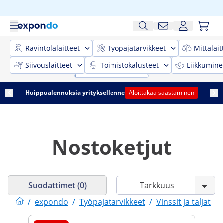
Ravintolalaitteet
Työpajatarvikkeet
Mittalait
Siivouslaitteet
Toimistokalusteet
Liikkumine
Huippualennuksia yrityksellenne
Aloittakaa säästäminen
Nostoketjut
Suodattimet (0)
/
expondo
/
Työpajatarvikkeet
/
Vinssit ja taljat
/