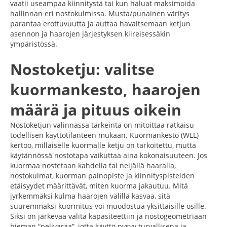
vaatii useampaa kiinnitystä tai kun haluat maksimoida
hallinnan eri nostokulmissa. Musta/punainen väritys
parantaa erottuvuutta ja auttaa havaitsemaan ketjun
asennon ja haarojen järjestyksen kiireisessäkin
ympäristössä.
Nostoketju: valitse
kuormankesto, haarojen
määrä ja pituus oikein
Nostoketjun valinnassa tärkeintä on mitoittaa ratkaisu
todellisen käyttötilanteen mukaan. Kuormankesto (WLL)
kertoo, millaiselle kuormalle ketju on tarkoitettu, mutta
käytännössä nostotapa vaikuttaa aina kokonaisuuteen. Jos
kuormaa nostetaan kahdella tai neljällä haaralla,
nostokulmat, kuorman painopiste ja kiinnityspisteiden
etäisyydet määrittävät, miten kuorma jakautuu. Mitä
jyrkemmäksi kulma haarojen välillä kasvaa, sitä
suuremmaksi kuormitus voi muodostua yksittäisille osille.
Siksi on järkevää valita kapasiteettiin ja nostogeometriaan
hieman “pelivaraa”, jotta käyttö pysyy turvallisena ja