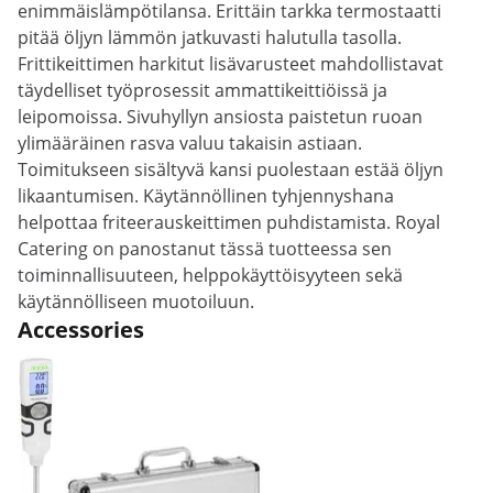
enimmäislämpötilansa. Erittäin tarkka termostaatti
pitää öljyn lämmön jatkuvasti halutulla tasolla.
Frittikeittimen harkitut lisävarusteet mahdollistavat
täydelliset työprosessit ammattikeittiöissä ja
leipomoissa. Sivuhyllyn ansiosta paistetun ruoan
ylimääräinen rasva valuu takaisin astiaan.
Toimitukseen sisältyvä kansi puolestaan estää öljyn
likaantumisen. Käytännöllinen tyhjennyshana
helpottaa friteerauskeittimen puhdistamista. Royal
Catering on panostanut tässä tuotteessa sen
toiminnallisuuteen, helppokäyttöisyyteen sekä
käytännölliseen muotoiluun.
Accessories