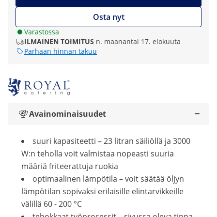
Osta nyt
Varastossa
ILMAINEN TOIMITUS
n. maanantai 17. elokuuta
Parhaan hinnan takuu
Avainominaisuudet
suuri kapasiteetti – 23 litran säiliöllä ja 3000
W:n teholla voit valmistaa nopeasti suuria
määriä friteerattuja ruokia
optimaalinen lämpötila – voit säätää öljyn
lämpötilan sopivaksi erilaisille elintarvikkeille
välillä 60 - 200 °C
tehokkaat työprosessit – sivussa oleva tippa-