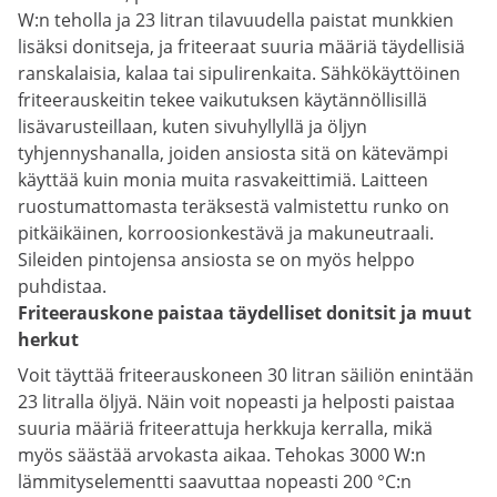
W:n teholla ja 23 litran tilavuudella paistat munkkien
lisäksi donitseja, ja friteeraat suuria määriä täydellisiä
ranskalaisia, kalaa tai sipulirenkaita. Sähkökäyttöinen
friteerauskeitin tekee vaikutuksen käytännöllisillä
lisävarusteillaan, kuten sivuhyllyllä ja öljyn
tyhjennyshanalla, joiden ansiosta sitä on kätevämpi
käyttää kuin monia muita rasvakeittimiä. Laitteen
ruostumattomasta teräksestä valmistettu runko on
pitkäikäinen, korroosionkestävä ja makuneutraali.
Sileiden pintojensa ansiosta se on myös helppo
puhdistaa.
Friteerauskone paistaa täydelliset donitsit ja muut
herkut
Voit täyttää friteerauskoneen 30 litran säiliön enintään
23 litralla öljyä. Näin voit nopeasti ja helposti paistaa
suuria määriä friteerattuja herkkuja kerralla, mikä
myös säästää arvokasta aikaa. Tehokas 3000 W:n
lämmityselementti saavuttaa nopeasti 200 °C:n