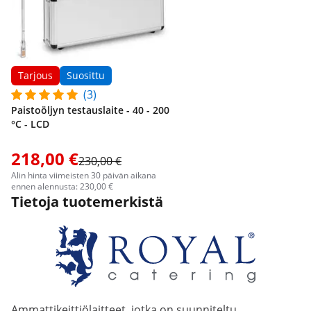
Tarjous
Suosittu
(3)
Paistoöljyn testauslaite - 40 - 200
°C - LCD
218,00 €
230,00 €
Alin hinta viimeisten 30 päivän aikana
ennen alennusta: 230,00 €
Tietoja tuotemerkistä
Ammattikeittiölaitteet, jotka on suunniteltu