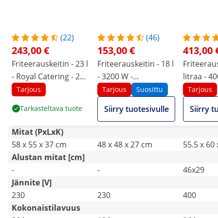
(22)
(46)
243,00 €
153,00 €
413,00 
Friteerauskeitin - 23 l
Friteerauskeitin - 18 l
Friteeraus
- Royal Catering - 230
- 3200 W -
litraa - 40
V
kylmävyöhyke
Tarjous
Tarjous
Suosittu
Tarjous
Tarkasteltava tuote
Siirry tuotesivulle
Siirry t
Mitat (PxLxK)
58 x 55 x 37 cm
48 x 48 x 27 cm
55.5 x 60
Alustan mitat [cm]
-
-
46x29
Jännite [V]
230
230
400
Kokonaistilavuus