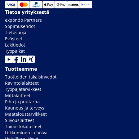
Tietoa yrityksestä
expondo Partners
Sopimusehdot
Tietosuoja
Evästeet
Lakitiedot
Työpaikat
Tuotteemme
Tuotteiden takaisinvedot
Ravintolalaitteet
Työpajatarvikkeet
Mittalaitteet
Piha ja puutarha
Kauneus ja terveys
Maataloustarvikkeet
Siivouslaitteet
Toimistokalusteet
Liikkuminen ja hoiva
Hotellitarvikkeet