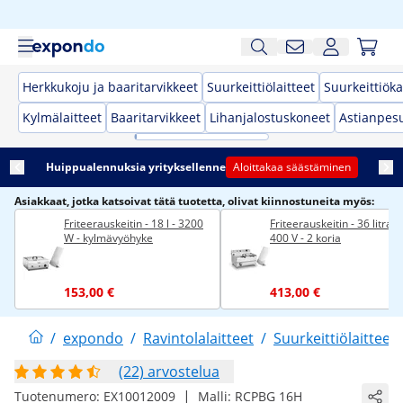
Herkkukoju ja baaritarvikkeet
Suurkeittiölaitteet
Suurkeittiöka
Kylmälaitteet
Baaritarvikkeet
Lihanjalostuskoneet
Astianpes
Huippualennuksia yrityksellenne
Aloittakaa säästäminen
Asiakkaat, jotka katsoivat tätä tuotetta, olivat kiinnostuneita myös:
Friteerauskeitin - 18 l - 3200
Friteerauskeitin - 36 litraa 
W - kylmävyöhyke
400 V - 2 koria
153,00 €
413,00 €
/
expondo
/
Ravintolalaitteet
/
Suurkeittiölaitteet
(22) arvostelua
|
Tuotenumero:
EX10012009
Malli:
RCPBG 16H