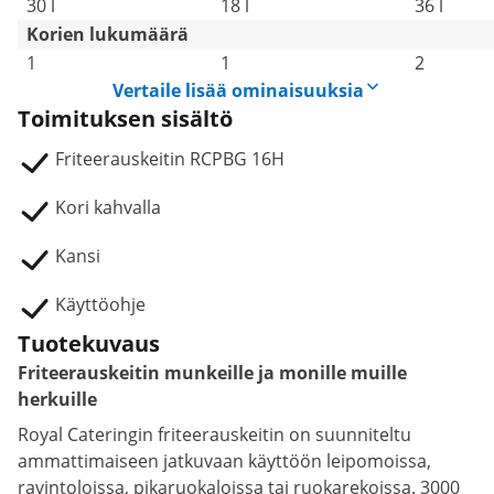
30 l
18 l
36 l
Korien lukumäärä
1
1
2
Vertaile lisää ominaisuuksia
Toimituksen sisältö
Friteerauskeitin RCPBG 16H
Kori kahvalla
Kansi
Käyttöohje
Tuotekuvaus
Friteerauskeitin munkeille ja monille muille
herkuille
Royal Cateringin friteerauskeitin on suunniteltu
ammattimaiseen jatkuvaan käyttöön leipomoissa,
ravintoloissa, pikaruokaloissa tai ruokarekoissa. 3000