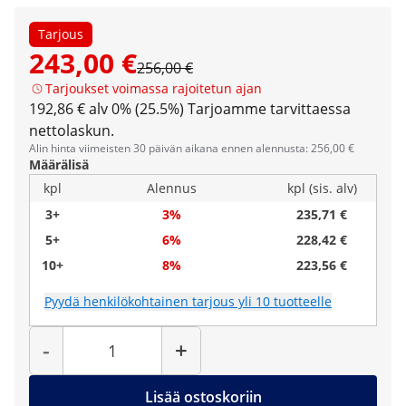
Tarjous
243,00 €
256,00 €
Tarjoukset voimassa rajoitetun ajan
192,86 € alv 0% (25.5%)
Tarjoamme tarvittaessa
nettolaskun.
Alin hinta viimeisten 30 päivän aikana ennen alennusta: 256,00 €
Määrälisä
kpl
Alennus
kpl (sis. alv)
3+
3%
235,71 €
5+
6%
228,42 €
10+
8%
223,56 €
Pyydä henkilökohtainen tarjous yli 10 tuotteelle
Määrä
-
+
Lisää ostoskoriin