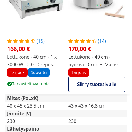
(15)
(14)
166,00 €
170,00 €
Lettukone - 40 cm - 1 x
Lettukone - 40 cm -
3000 W - 2.0 - Crepes
pyöreä - Crepes Maker
Maker
Tarjous
Suosittu
Tarjous
Tarkasteltava tuote
Siirry tuotesivulle
Mitat (PxLxK)
48 x 45 x 23.5 cm
43 x 43 x 16.8 cm
Jännite [V]
230
230
Lähetyspaino