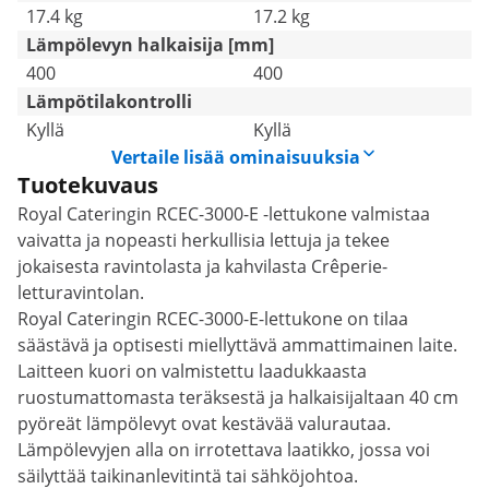
17.4 kg
17.2 kg
Lämpölevyn halkaisija [mm]
400
400
Lämpötilakontrolli
Kyllä
Kyllä
Vertaile lisää ominaisuuksia
Tuotekuvaus
Royal Cateringin RCEC-3000-E -lettukone valmistaa
vaivatta ja nopeasti herkullisia lettuja ja tekee
jokaisesta ravintolasta ja kahvilasta Crêperie-
letturavintolan.
Royal Cateringin RCEC-3000-E-lettukone on tilaa
säästävä ja optisesti miellyttävä ammattimainen laite.
Laitteen kuori on valmistettu laadukkaasta
ruostumattomasta teräksestä ja halkaisijaltaan 40 cm
pyöreät lämpölevyt ovat kestävää valurautaa.
Lämpölevyjen alla on irrotettava laatikko, jossa voi
säilyttää taikinanlevitintä tai sähköjohtoa.