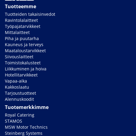
Tuotteemme
Tuotteiden takaisinvedot
Ravintolalaitteet
Työpajatarvikkeet
Mittalaitteet
Piha ja puutarha
Kauneus ja terveys
Maataloustarvikkeet
Siivouslaitteet
Toimistokalusteet
Liikkuminen ja hoiva
Hotellitarvikkeet
Vapaa-aika
Kakkoslaatu
Tarjoustuotteet
Alennuskoodit
Tuotemerkkimme
Royal Catering
STAMOS
MSW Motor Technics
Steinberg Systems