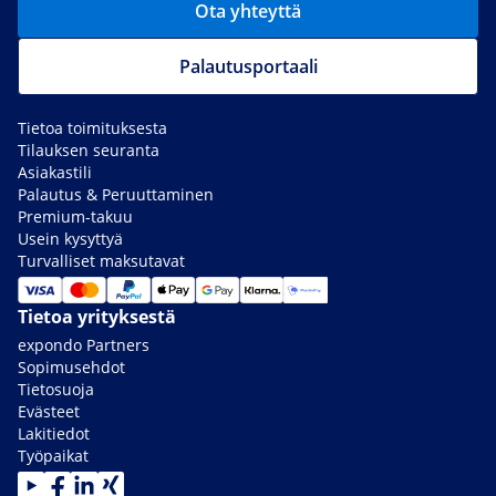
Ota yhteyttä
Palautusportaali
Tietoa toimituksesta
Tilauksen seuranta
Asiakastili
Palautus & Peruuttaminen
Premium-takuu
Usein kysyttyä
Turvalliset maksutavat
Tietoa yrityksestä
expondo Partners
Sopimusehdot
Tietosuoja
Evästeet
Lakitiedot
Työpaikat