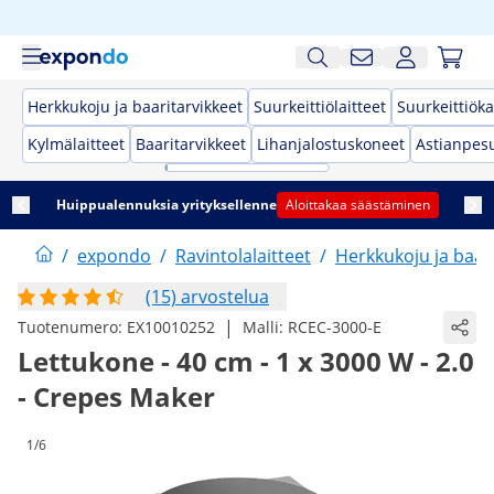
Herkkukoju ja baaritarvikkeet
Suurkeittiölaitteet
Suurkeittiöka
Kylmälaitteet
Baaritarvikkeet
Lihanjalostuskoneet
Astianpes
Huippualennuksia yrityksellenne
Aloittakaa säästäminen
/
expondo
/
Ravintolalaitteet
/
Herkkukoju ja baar
(15) arvostelua
|
Tuotenumero:
EX10010252
Malli:
RCEC-3000-E
Lettukone - 40 cm - 1 x 3000 W - 2.0
- Crepes Maker
1/6