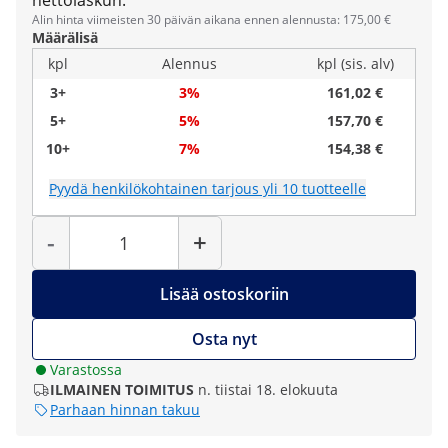
nettolaskun.
Alin hinta viimeisten 30 päivän aikana ennen alennusta: 175,00 €
Määrälisä
kpl
Alennus
kpl (sis. alv)
3+
3%
161,02 €
5+
5%
157,70 €
10+
7%
154,38 €
Pyydä henkilökohtainen tarjous yli 10 tuotteelle
Määrä
-
+
Lisää ostoskoriin
Osta nyt
Varastossa
ILMAINEN TOIMITUS
n. tiistai 18. elokuuta
Parhaan hinnan takuu