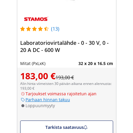
(13)
Laboratoriovirtalähde - 0 - 30 V, 0 -
20 A DC - 600 W
Mitat (PxLxK)
32 x 20 x 16.5 cm
183,00 €
193,00 €
Alin hinta viimeisten 30 päivän aikana ennen alennusta:
193,00 €
Tarjoukset voimassa rajoitetun ajan
Parhaan hinnan takuu
Loppuunmyyty
Tarkista saatavuus