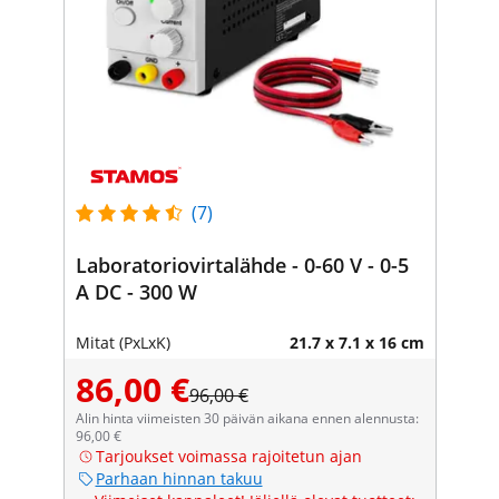
(7)
Laboratoriovirtalähde - 0-60 V - 0-5
A DC - 300 W
Mitat (PxLxK)
21.7 x 7.1 x 16 cm
86,00 €
96,00 €
Alin hinta viimeisten 30 päivän aikana ennen alennusta:
96,00 €
Tarjoukset voimassa rajoitetun ajan
Parhaan hinnan takuu