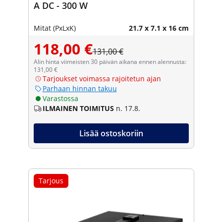
A DC - 300 W
Mitat (PxLxK)
21.7 x 7.1 x 16 cm
118,00 €
131,00 €
Alin hinta viimeisten 30 päivän aikana ennen alennusta:
131,00 €
Tarjoukset voimassa rajoitetun ajan
Parhaan hinnan takuu
Varastossa
ILMAINEN TOIMITUS
n. 17.8.
Lisää ostoskoriin
Tarjous