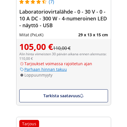
(7)
Laboratoriovirtalähde - 0 - 30 V - 0 -
10 A DC - 300 W - 4-numeroinen LED
- näyttö - USB
Mitat (PxLxK)
29 x 13 x 15 cm
105,00 €
110,00 €
Alin hinta viimeisten 30 päivän aikana ennen alennusta:
110,00 €
Tarjoukset voimassa rajoitetun ajan
Parhaan hinnan takuu
Loppuunmyyty
Tarkista saatavuus
Tarjous