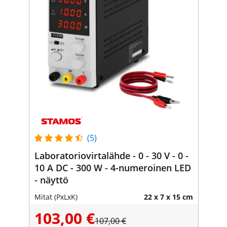
(5)
Laboratoriovirtalähde - 0 - 30 V - 0 -
10 A DC - 300 W - 4-numeroinen LED
- näyttö
Mitat (PxLxK)
22 x 7 x 15 cm
103,00 €
107,00 €