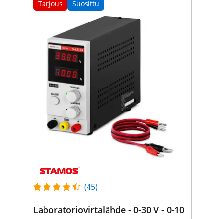
Tarjous
Suosittu
(45)
Laboratoriovirtalähde - 0-30 V - 0-10