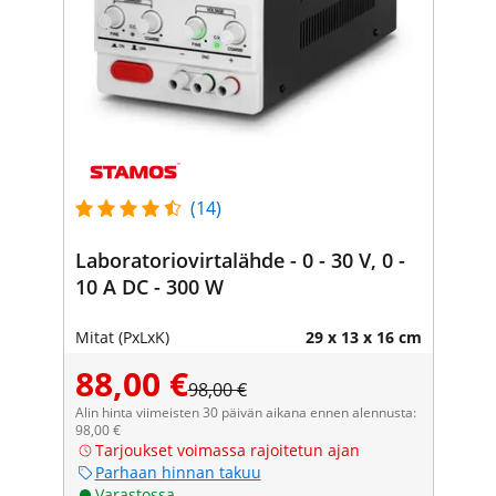
(14)
Laboratoriovirtalähde - 0 - 30 V, 0 -
10 A DC - 300 W
Mitat (PxLxK)
29 x 13 x 16 cm
88,00 €
98,00 €
Alin hinta viimeisten 30 päivän aikana ennen alennusta:
98,00 €
Tarjoukset voimassa rajoitetun ajan
Parhaan hinnan takuu
Varastossa