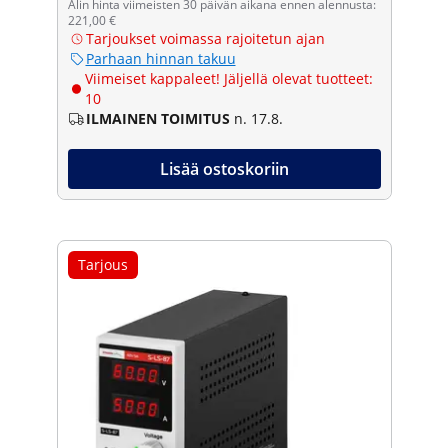
Alin hinta viimeisten 30 päivän aikana ennen alennusta:
221,00 €
Tarjoukset voimassa rajoitetun ajan
Parhaan hinnan takuu
Viimeiset kappaleet! Jäljellä olevat tuotteet:
10
ILMAINEN TOIMITUS
n. 17.8.
Lisää ostoskoriin
Tarjous