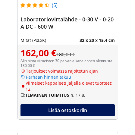
(5)
Laboratoriovirtalähde - 0-30 V - 0-20
A DC - 600 W
Mitat (PxLxK)
32 x 20 x 15.4 cm
162,00 €
180,00 €
Alin hinta viimeisten 30 päivän aikana ennen alennusta:
180,00 €
Tarjoukset voimassa rajoitetun ajan
Parhaan hinnan takuu
Viimeiset kappaleet! Jäljellä olevat tuotteet:
12
ILMAINEN TOIMITUS
n. 17.8.
Lisää ostoskoriin