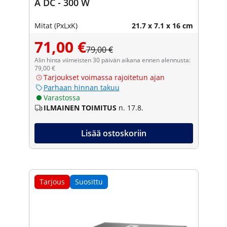
A DC - 300 W
Mitat (PxLxK)
21.7 x 7.1 x 16 cm
71,00 €
79,00 €
Alin hinta viimeisten 30 päivän aikana ennen alennusta:
79,00 €
Tarjoukset voimassa rajoitetun ajan
Parhaan hinnan takuu
Varastossa
ILMAINEN TOIMITUS
n. 17.8.
Lisää ostoskoriin
Tarjous
Suosittu