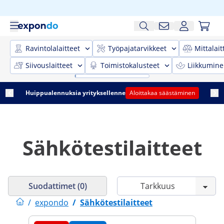
Ravintolalaitteet
Työpajatarvikkeet
Mittalait
Siivouslaitteet
Toimistokalusteet
Liikkumine
Huippualennuksia yrityksellenne
Aloittakaa säästäminen
Sähkötestilaitteet
Suodattimet (0)
/
expondo
/
Sähkötestilaitteet