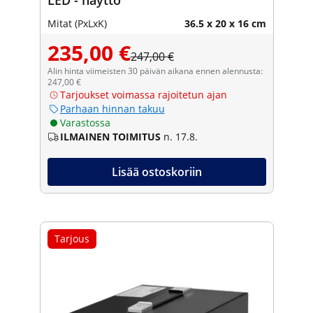
Mitat (PxLxK)
36.5 x 20 x 16 cm
235,00 €
247,00 €
Alin hinta viimeisten 30 päivän aikana ennen alennusta:
247,00 €
Tarjoukset voimassa rajoitetun ajan
Parhaan hinnan takuu
Varastossa
ILMAINEN TOIMITUS
n. 17.8.
Lisää ostoskoriin
Tarjous