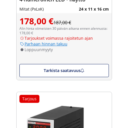
Mitat (PxLxK)
24 x 11 x 16 cm
178,00 €
187,00 €
Alin hinta viimeisten 30 päivän aikana ennen alennusta:
178,00 €
Tarjoukset voimassa rajoitetun ajan
Parhaan hinnan takuu
Loppuunmyyty
Tarkista saatavuus
Tarjous