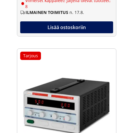
Viimeiset kappaleet! Jäljellä olevat tuotteet:
8
ILMAINEN TOIMITUS
n. 17.8.
Lisää ostoskoriin
Tarjous