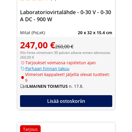
Laboratoriovirtalähde - 0-30 V - 0-30
A DC - 900 W
Mitat (PxLxK)
20 x 32 x 15.4 cm
247,00 €
260,00 €
Alin hinta viimeisten 30 päivän aikana ennen alennusta:
260,00 €
Tarjoukset voimassa rajoitetun ajan
Parhaan hinnan takuu
Viimeiset kappaleet! Jäljellä olevat tuotteet:
9
ILMAINEN TOIMITUS
n. 17.8.
Lisää ostoskoriin
Tarjous