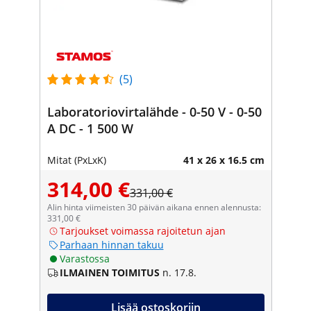
(5)
Laboratoriovirtalähde - 0-50 V - 0-50
A DC - 1 500 W
Mitat (PxLxK)
41 x 26 x 16.5 cm
314,00 €
331,00 €
Alin hinta viimeisten 30 päivän aikana ennen alennusta:
331,00 €
Tarjoukset voimassa rajoitetun ajan
Parhaan hinnan takuu
Varastossa
ILMAINEN TOIMITUS
n. 17.8.
Lisää ostoskoriin