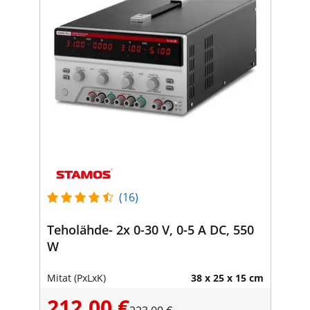
(16)
Teholähde- 2x 0-30 V, 0-5 A DC, 550
W
Mitat (PxLxK)
38 x 25 x 15 cm
212,00 €