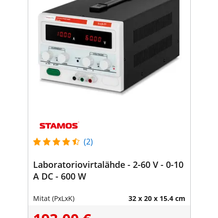
(2)
Laboratoriovirtalähde - 2-60 V - 0-10
A DC - 600 W
Mitat (PxLxK)
32 x 20 x 15.4 cm