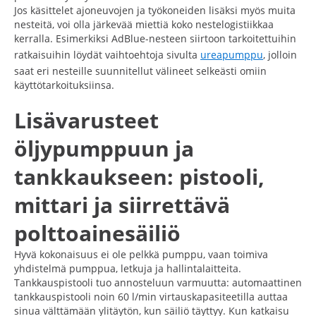
Jos käsittelet ajoneuvojen ja työkoneiden lisäksi myös muita
nesteitä, voi olla järkevää miettiä koko nestelogistiikkaa
kerralla. Esimerkiksi AdBlue-nesteen siirtoon tarkoitettuihin
ratkaisuihin löydät vaihtoehtoja sivulta
ureapumppu
, jolloin
saat eri nesteille suunnitellut välineet selkeästi omiin
käyttötarkoituksiinsa.
Lisävarusteet
öljypumppuun ja
tankkaukseen: pistooli,
mittari ja siirrettävä
polttoainesäiliö
Hyvä kokonaisuus ei ole pelkkä pumppu, vaan toimiva
yhdistelmä pumppua, letkuja ja hallintalaitteita.
Tankkauspistooli tuo annosteluun varmuutta: automaattinen
tankkauspistooli noin 60 l/min virtauskapasiteetilla auttaa
sinua välttämään ylitäytön, kun säiliö täyttyy. Kun katkaisu