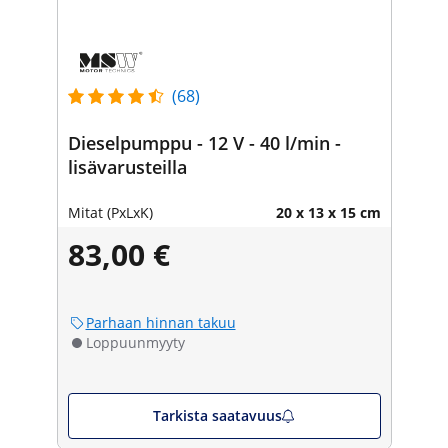
(68)
Dieselpumppu - 12 V - 40 l/min -
lisävarusteilla
Mitat (PxLxK)
20 x 13 x 15 cm
83,00 €
Parhaan hinnan takuu
Loppuunmyyty
Tarkista saatavuus