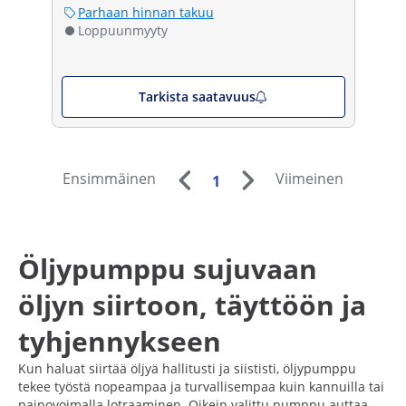
Parhaan hinnan takuu
Loppuunmyyty
Tarkista saatavuus
Ensimmäinen
Viimeinen
1
Öljypumppu sujuvaan
öljyn siirtoon, täyttöön ja
tyhjennykseen
Kun haluat siirtää öljyä hallitusti ja siististi, öljypumppu
tekee työstä nopeampaa ja turvallisempaa kuin kannuilla tai
painovoimalla lotraaminen. Oikein valittu pumppu auttaa