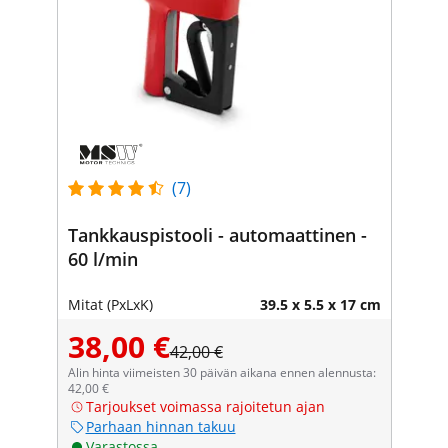
(7)
Tankkauspistooli - automaattinen -
60 l/min
Mitat (PxLxK)
39.5 x 5.5 x 17 cm
38,00 €
42,00 €
Alin hinta viimeisten 30 päivän aikana ennen alennusta:
42,00 €
Tarjoukset voimassa rajoitetun ajan
Parhaan hinnan takuu
Varastossa