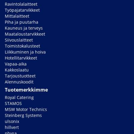
Ravintolalaitteet
Työpajatarvikkeet
Mittalaitteet
Piha ja puutarha
Kauneus ja terveys
Maataloustarvikkeet
Siivouslaitteet
Toimistokalusteet
Liikkuminen ja hoiva
Hotellitarvikkeet
Vapaa-aika
Kakkoslaatu
Tarjoustuotteet
Alennuskoodit
Tuotemerkkimme
Royal Catering
STAMOS
MSW Motor Technics
Steinberg Systems
ulsonix
hillvert
physa