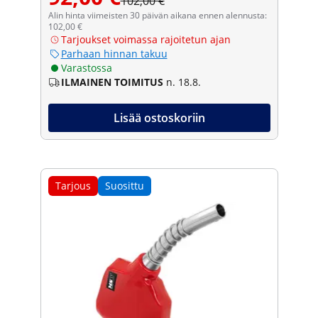
102,00 €
Alin hinta viimeisten 30 päivän aikana ennen alennusta:
102,00 €
Tarjoukset voimassa rajoitetun ajan
Parhaan hinnan takuu
Varastossa
ILMAINEN TOIMITUS
n. 18.8.
Lisää ostoskoriin
Tarjous
Suosittu