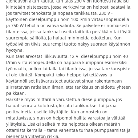
ajoneuvon akun kautta, kun taas 230 V on luonteva ratkaisu
kiinteään pisteeseen, jossa verkkovirta on helposti saatavilla.
Jos tarvitset tehokasta ja nopeaa tankkausta, 230 V -
käyttöinen dieselpumppu noin 100 l/min virtausnopeudella
ja 750 W teholla on vahva valinta. Se palvelee erinomaisesti
tilanteissa, joissa tankkaat useita laitteita peräkkäin tai täytät
suurempia säiliöitä, ja haluat minimoida odottelun. Kun
työpäivä on tiivis, suurempi tuotto näkyy suoraan käytännön
hyötynä.
Kun taas arvostat liikkuvuutta, 12 V -dieselpumppu noin 40
l/min virtausnopeudella on näppärä kumppani esimerkiksi
työmaalla, pellon laidalla tai tilanteissa, joissa tankkauspiste
ei ole kiinteä. Kompakti koko, helppo kytkettävyys ja
käytännölliset lisävarusteet auttavat sinua rakentamaan
siirrettävän ratkaisun ilman, että tankkaus on sidottu yhteen
paikkaan.
Harkitse myös mittarilla varustettua dieselpumppua, jos
haluat seurata kulutusta, kirjata tankkaukset tai jakaa
polttoainetta useille käyttäjille. Kun annostelu on
mitattavissa, sinun on helpompi hallita varastoa ja välttää
yllätyksiä. Lisäksi selkeä mitta helpottaa oikean määrän
ottamista kerralla – tämä vähentää turhaa pumppaamista ja
pienentää ylitäytön riskiä.