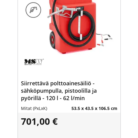
Siirrettävä polttoainesäiliö -
sähköpumpulla, pistoolilla ja
pyörillä - 120 l - 62 l/min
Mitat (PxLxK)
53.5 x 43.5 x 106.5 cm
701,00 €