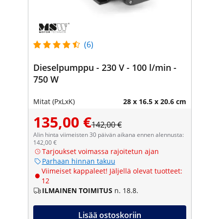
(6)
Dieselpumppu - 230 V - 100 l/min -
750 W
Mitat (PxLxK)
28 x 16.5 x 20.6 cm
135,00 €
142,00 €
Alin hinta viimeisten 30 päivän aikana ennen alennusta:
142,00 €
Tarjoukset voimassa rajoitetun ajan
Parhaan hinnan takuu
Viimeiset kappaleet! Jäljellä olevat tuotteet:
12
ILMAINEN TOIMITUS
n. 18.8.
Lisää ostoskoriin