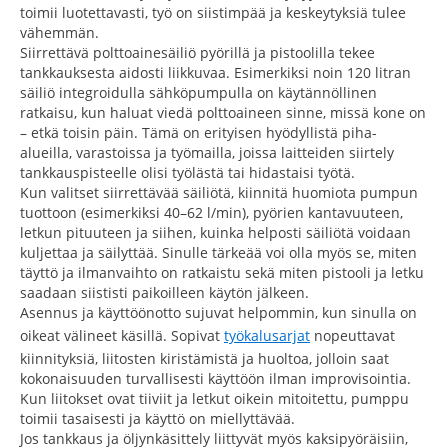
toimii luotettavasti, työ on siistimpää ja keskeytyksiä tulee
vähemmän.
Siirrettävä polttoainesäiliö pyörillä ja pistoolilla tekee
tankkauksesta aidosti liikkuvaa. Esimerkiksi noin 120 litran
säiliö integroidulla sähköpumpulla on käytännöllinen
ratkaisu, kun haluat viedä polttoaineen sinne, missä kone on
– etkä toisin päin. Tämä on erityisen hyödyllistä piha-
alueilla, varastoissa ja työmailla, joissa laitteiden siirtely
tankkauspisteelle olisi työlästä tai hidastaisi työtä.
Kun valitset siirrettävää säiliötä, kiinnitä huomiota pumpun
tuottoon (esimerkiksi 40–62 l/min), pyörien kantavuuteen,
letkun pituuteen ja siihen, kuinka helposti säiliötä voidaan
kuljettaa ja säilyttää. Sinulle tärkeää voi olla myös se, miten
täyttö ja ilmanvaihto on ratkaistu sekä miten pistooli ja letku
saadaan siististi paikoilleen käytön jälkeen.
Asennus ja käyttöönotto sujuvat helpommin, kun sinulla on
oikeat välineet käsillä. Sopivat
työkalusarjat
nopeuttavat
kiinnityksiä, liitosten kiristämistä ja huoltoa, jolloin saat
kokonaisuuden turvallisesti käyttöön ilman improvisointia.
Kun liitokset ovat tiiviit ja letkut oikein mitoitettu, pumppu
toimii tasaisesti ja käyttö on miellyttävää.
Jos tankkaus ja öljynkäsittely liittyvät myös kaksipyöräisiin,