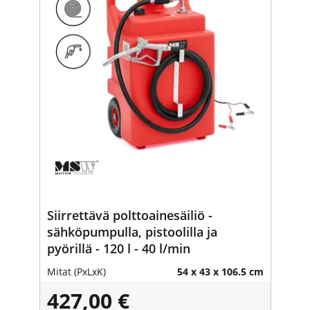
Siirrettävä polttoainesäiliö -
sähköpumpulla, pistoolilla ja
pyörillä - 120 l - 40 l/min
Mitat (PxLxK)
54 x 43 x 106.5 cm
427,00 €