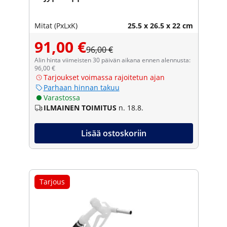
Mitat (PxLxK)
25.5 x 26.5 x 22 cm
91,00 €
96,00 €
Alin hinta viimeisten 30 päivän aikana ennen alennusta:
96,00 €
Tarjoukset voimassa rajoitetun ajan
Parhaan hinnan takuu
Varastossa
ILMAINEN TOIMITUS
n. 18.8.
Lisää ostoskoriin
Tarjous