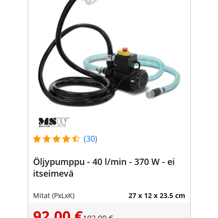
(30)
Öljypumppu - 40 l/min - 370 W - ei
itseimevä
Mitat (PxLxK)
27 x 12 x 23.5 cm
92,00 €