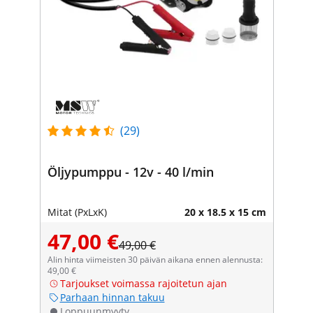
(29)
Öljypumppu - 12v - 40 l/min
Mitat (PxLxK)
20 x 18.5 x 15 cm
47,00 €
49,00 €
Alin hinta viimeisten 30 päivän aikana ennen alennusta:
49,00 €
Tarjoukset voimassa rajoitetun ajan
Parhaan hinnan takuu
Loppuunmyyty