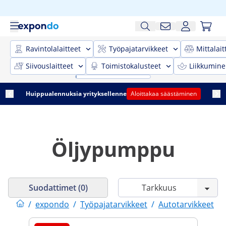
Ravintolalaitteet
Työpajatarvikkeet
Mittalait
Siivouslaitteet
Toimistokalusteet
Liikkumine
Huippualennuksia yrityksellenne
Aloittakaa säästäminen
Öljypumppu
Suodattimet (0)
/
expondo
/
Työpajatarvikkeet
/
Autotarvikkeet
/