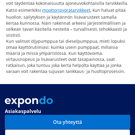
voit täydentää kokonaisuutta ajoneuvokohtaisilla tarvikkeilla.
Katso esimerkiksi
moottoripyörätarvikkeet
, kun haluat pitää
huollon, säilytyksen ja käytännön lisävarusteet samalla
kertaa kunnossa. Näin rakennat arkeesi järjestelmällisen ja
selkeän tavan käsitellä nesteitä – turvallisesti, tehokkaasti ja
siististi.
Kun valitset öljypumppua tai dieselpumppua, mieti lopuksi
omaa käyttörutiiniasi: kuinka usein pumppaat, millaisia
määriä ja missä ympäristössä. Kun käyttövoima,
virtausnopeus ja lisävarusteet ovat tasapainossa, saat
ratkaisun, joka tuntuu joka kerta helpolta käyttää ja jonka
varaan voit rakentaa sujuvan tankkaus- ja huoltoprosessin.
Asiakaspalvelu
Ota yhteyttä