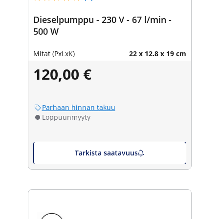
Dieselpumppu - 230 V - 67 l/min -
500 W
Mitat (PxLxK)
22 x 12.8 x 19 cm
120,00 €
Parhaan hinnan takuu
Loppuunmyyty
Tarkista saatavuus