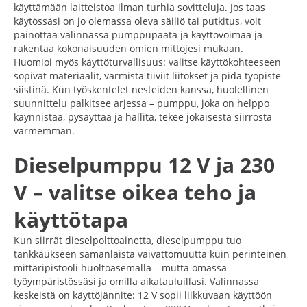
käyttämään laitteistoa ilman turhia sovitteluja. Jos taas
käytössäsi on jo olemassa oleva säiliö tai putkitus, voit
painottaa valinnassa pumppupäätä ja käyttövoimaa ja
rakentaa kokonaisuuden omien mittojesi mukaan.
Huomioi myös käyttöturvallisuus: valitse käyttökohteeseen
sopivat materiaalit, varmista tiiviit liitokset ja pidä työpiste
siistinä. Kun työskentelet nesteiden kanssa, huolellinen
suunnittelu palkitsee arjessa – pumppu, joka on helppo
käynnistää, pysäyttää ja hallita, tekee jokaisesta siirrosta
varmemman.
Dieselpumppu 12 V ja 230
V – valitse oikea teho ja
käyttötapa
Kun siirrät dieselpolttoainetta, dieselpumppu tuo
tankkaukseen samanlaista vaivattomuutta kuin perinteinen
mittaripistooli huoltoasemalla – mutta omassa
työympäristössäsi ja omilla aikatauluillasi. Valinnassa
keskeistä on käyttöjännite: 12 V sopii liikkuvaan käyttöön