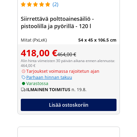
(2)
Siirrettävä polttoainesäiliö -
pistoolilla ja pyörillä - 120 l
Mitat (PxLxK)
54 x 45 x 106.5 cm
418,00 €
464,00 €
Alin hinta viimeisten 30 päivän aikana ennen alennusta:
464,00 €
Tarjoukset voimassa rajoitetun ajan
Parhaan hinnan takuu
Varastossa
ILMAINEN TOIMITUS
n. 19.8.
Lisää ostoskoriin