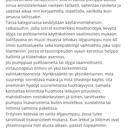
sinua annostelemaan nesteen tarkasti, vähentää roiskeita ja
säästää aikaa niin korjaamolla, maatilalla, varikolla kuin
omassa tallissakin.
Tässä kategoriassa keskitytään käytännönläheisiin
ratkaisuihin, joilla siirrät esimerkiksi moottoriöljyä, kevyitä
öljyjä tai polttoaineita käyttökohteen vaatimusten mukaan.
Valittavana on muun muassa tehokas öljypumppu noin 60
l/min tuottoalueella sekä kompaktimpi vaihtoehto, joka sopii
tilanteisiin, joissa virtausnopeuden sijaan korostuu helppo
hallinta ja tilatehokas asennus.
Jos pumppaat polttoaineita tai öljyjä säännöllisesti,
virtausnopeus (l/min) on yksi tärkeimmistä
valintakriteereistä. Nyrkkisääntö on yksinkertainen: mitä
suurempi siirrettävä määrä ja mitä tiheämpi käyttö, sitä
enemmän hyödyt suuremmasta tuottokyvystä. Samalla
kannattaa kiinnittää huomiota letkujen pituuteen,
mahdolliseen nostokorkeuteen ja siihen, tarvitseeko
pumppu lisävarusteita, kuten imuletkua, suodatinta tai
liittimiä valmiina paketissa.
Erityisen kätevää on valita öljypumppu, jossa tulee
tarvittavat lisävarusteet mukana. Kun letkut ja liittimet ovat
yhteensopivia heti alusta alkaen, pääset nopeammin