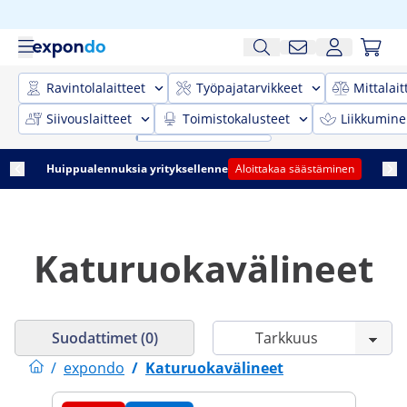
Ravintolalaitteet
Työpajatarvikkeet
Mittalait
Siivouslaitteet
Toimistokalusteet
Liikkumine
Huippualennuksia yrityksellenne
Aloittakaa säästäminen
Katuruokavälineet
Suodattimet (0)
/
expondo
/
Katuruokavälineet