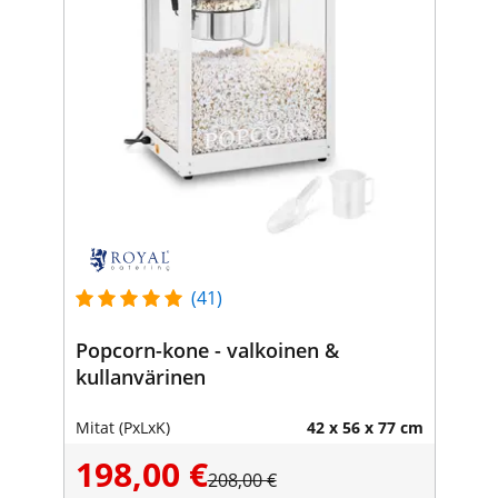
(41)
Popcorn-kone - valkoinen &
kullanvärinen
Mitat (PxLxK)
42 x 56 x 77 cm
198,00 €
208,00 €