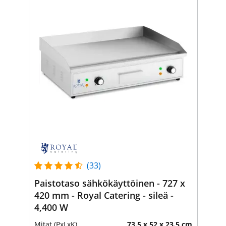
(33)
Paistotaso sähkökäyttöinen - 727 x
420 mm - Royal Catering - sileä -
4,400 W
Mitat (PxLxK)
73.5 x 52 x 23.5 cm