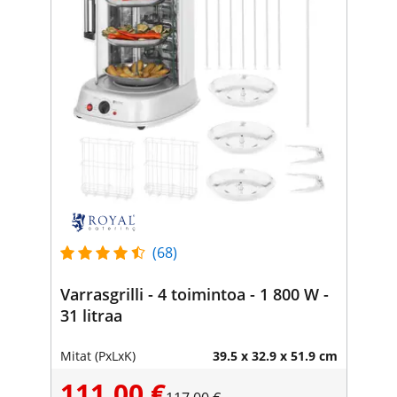
(68)
Varrasgrilli - 4 toimintoa - 1 800 W -
31 litraa
Mitat (PxLxK)
39.5 x 32.9 x 51.9 cm
111,00 €