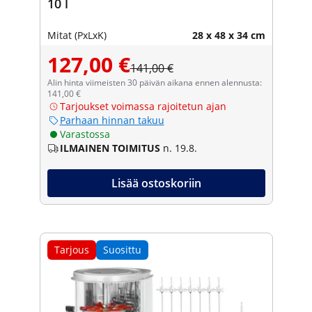
10 l
Mitat (PxLxK)
28 x 48 x 34 cm
127,00 €
141,00 €
Alin hinta viimeisten 30 päivän aikana ennen alennusta:
141,00 €
Tarjoukset voimassa rajoitetun ajan
Parhaan hinnan takuu
Varastossa
ILMAINEN TOIMITUS
n. 19.8.
Lisää ostoskoriin
Tarjous
Suosittu