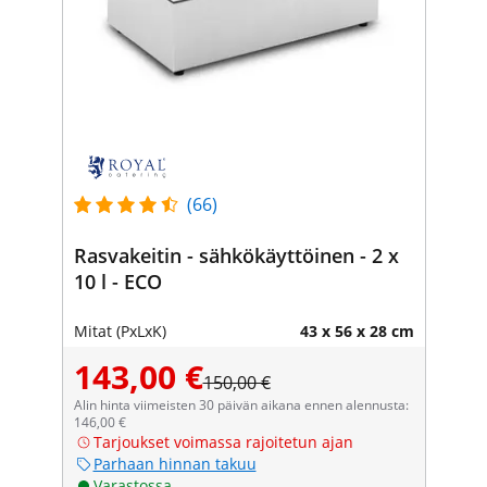
(66)
Rasvakeitin - sähkökäyttöinen - 2 x
10 l - ECO
Mitat (PxLxK)
43 x 56 x 28 cm
143,00 €
150,00 €
Alin hinta viimeisten 30 päivän aikana ennen alennusta:
146,00 €
Tarjoukset voimassa rajoitetun ajan
Parhaan hinnan takuu
Varastossa