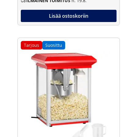
ILMAINEN TOIMITUS
n. 19.8.
Lisää ostoskoriin
Tarjous
Suosittu