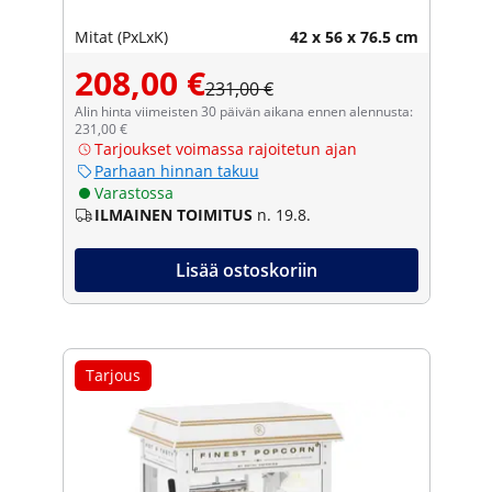
Mitat (PxLxK)
42 x 56 x 76.5 cm
208,00 €
231,00 €
Alin hinta viimeisten 30 päivän aikana ennen alennusta:
231,00 €
Tarjoukset voimassa rajoitetun ajan
Parhaan hinnan takuu
Varastossa
ILMAINEN TOIMITUS
n. 19.8.
Lisää ostoskoriin
Tarjous