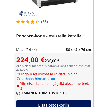
(58)
Popcorn-kone - mustalla katolla
Mitat (PxLxK)
56 x 42 x 76 cm
224,00 €
236,00 €
Alin hinta viimeisten 30 päivän aikana ennen alennusta:
236,00 €
Tarjoukset voimassa rajoitetun ajan
Parhaan hinnan takuu
Viimeiset kappaleet! Jäljellä olevat tuotteet:
2
ILMAINEN TOIMITUS
n. 19.8.
Lisää ostoskoriin