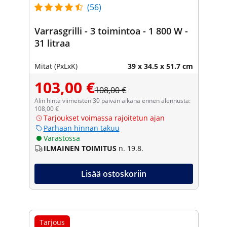
(56)
Varrasgrilli - 3 toimintoa - 1 800 W -
31 litraa
Mitat (PxLxK)
39 x 34.5 x 51.7 cm
103,00 €
108,00 €
Alin hinta viimeisten 30 päivän aikana ennen alennusta:
108,00 €
Tarjoukset voimassa rajoitetun ajan
Parhaan hinnan takuu
Varastossa
ILMAINEN TOIMITUS
n. 19.8.
Lisää ostoskoriin
Tarjous