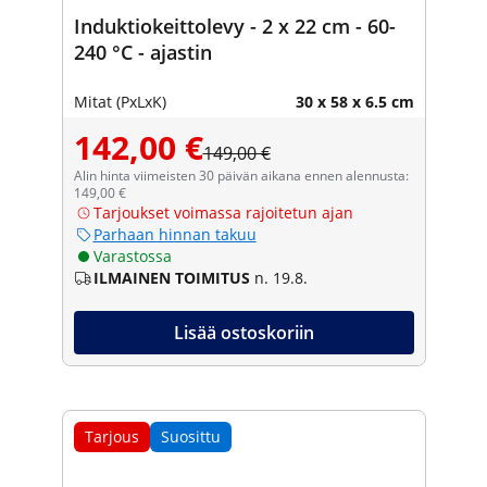
Induktiokeittolevy - 2 x 22 cm - 60-
240 °C - ajastin
Mitat (PxLxK)
30 x 58 x 6.5 cm
142,00 €
149,00 €
Alin hinta viimeisten 30 päivän aikana ennen alennusta:
149,00 €
Tarjoukset voimassa rajoitetun ajan
Parhaan hinnan takuu
Varastossa
ILMAINEN TOIMITUS
n. 19.8.
Lisää ostoskoriin
Tarjous
Suosittu