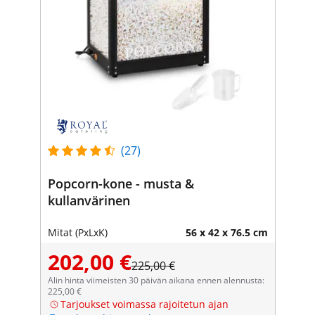
(27)
Popcorn-kone - musta &
kullanvärinen
Mitat (PxLxK)
56 x 42 x 76.5 cm
202,00 €
225,00 €
Alin hinta viimeisten 30 päivän aikana ennen alennusta:
225,00 €
Tarjoukset voimassa rajoitetun ajan