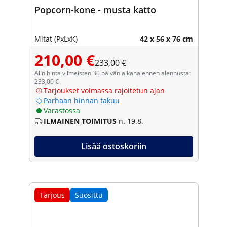
Popcorn-kone - musta katto
Mitat (PxLxK)
42 x 56 x 76 cm
210,00 €
233,00 €
Alin hinta viimeisten 30 päivän aikana ennen alennusta:
233,00 €
Tarjoukset voimassa rajoitetun ajan
Parhaan hinnan takuu
Varastossa
ILMAINEN TOIMITUS
n. 19.8.
Lisää ostoskoriin
Tarjous
Suosittu