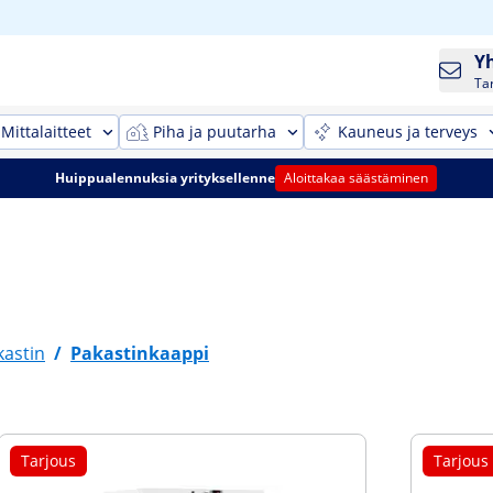
Y
Ta
Mittalaitteet
Piha ja puutarha
Kauneus ja terveys
Huippualennuksia yrityksellenne
Aloittakaa säästäminen
kastin
/
Pakastinkaappi
Tarjous
Tarjous