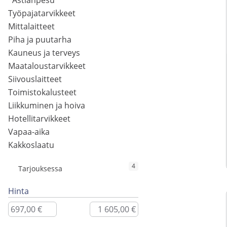
Astianpesu
Työpajatarvikkeet
Mittalaitteet
Piha ja puutarha
Kauneus ja terveys
Maataloustarvikkeet
Siivouslaitteet
Toimistokalusteet
Liikkuminen ja hoiva
Hotellitarvikkeet
Vapaa-aika
Kakkoslaatu
4
Tarjouksessa
Hinta