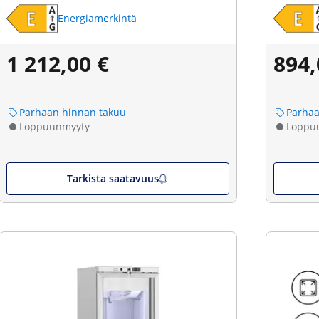
Energiamerkintä
1 212,00 €
894,
Parhaan hinnan takuu
Parhaa
Loppuunmyyty
Loppu
Tarkista saatavuus