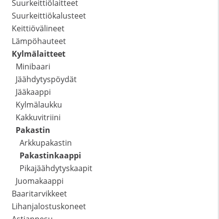
Suurkeittiölaitteet
Suurkeittiökalusteet
Keittiövälineet
Lämpöhauteet
Kylmälaitteet
Minibaari
Jäähdytyspöydät
Jääkaappi
Kylmälaukku
Kakkuvitriini
Pakastin
Arkkupakastin
Pakastinkaappi
Pikajäähdytyskaapit
Juomakaappi
Baaritarvikkeet
Lihanjalostuskoneet