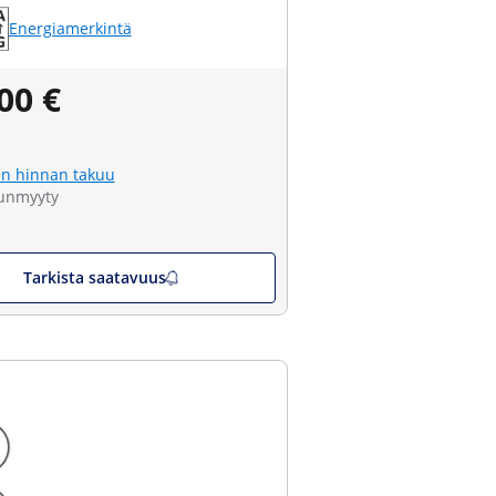
Energiamerkintä
00 €
n hinnan takuu
unmyyty
Tarkista saatavuus