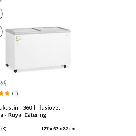
(1)
kastin - 360 l - lasiovet -
va - Royal Catering
LxK)
127 x 67 x 82 cm