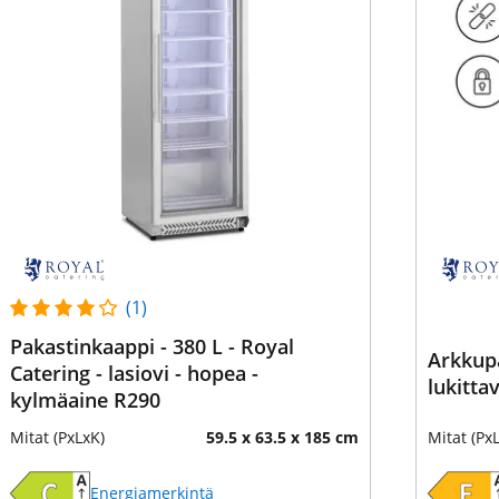
(1)
Pakastinkaappi - 380 L - Royal
Arkkupa
Catering - lasiovi - hopea -
lukitta
kylmäaine R290
Mitat (PxLxK)
59.5 x 63.5 x 185 cm
Mitat (Px
Energiamerkintä