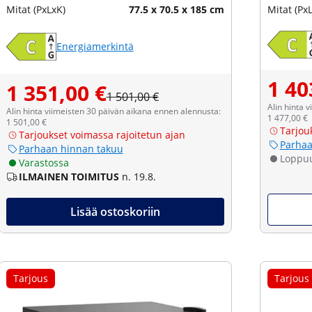
Mitat (PxLxK)
77.5 x 70.5 x 185 cm
Mitat (Px
Energiamerkintä
1 40
1 351,00 €
1 501,00 €
Alin hinta 
Alin hinta viimeisten 30 päivän aikana ennen alennusta:
1 477,00 €
1 501,00 €
Tarjou
Tarjoukset voimassa rajoitetun ajan
Parhaa
Parhaan hinnan takuu
Loppu
Varastossa
ILMAINEN TOIMITUS
n. 19.8.
Lisää ostoskoriin
Tarjous
Tarjous