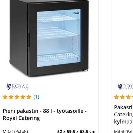
(1)
Pakasti
Pieni pakastin - 88 l - työtasoille -
Catering
Royal Catering
kylmäa
Mitat (PxLxK)
52 x 59.5 x 68.5 cm
Mitat (Px