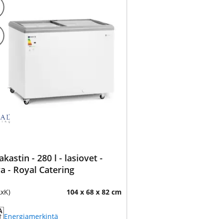
kastin - 280 l - lasiovet -
va - Royal Catering
LxK)
104 x 68 x 82 cm
Energiamerkintä