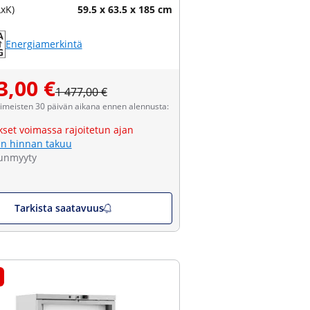
LxK)
59.5 x 63.5 x 185 cm
Energiamerkintä
3,00 €
1 477,00 €
viimeisten 30 päivän aikana ennen alennusta:
kset voimassa rajoitetun ajan
n hinnan takuu
unmyyty
Tarkista saatavuus