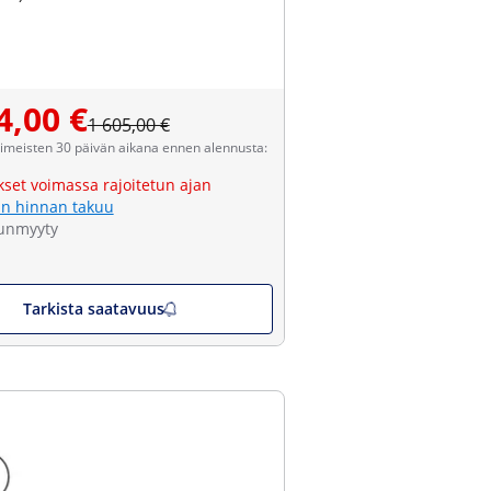
4,00 €
1 605,00 €
viimeisten 30 päivän aikana ennen alennusta:
kset voimassa rajoitetun ajan
n hinnan takuu
unmyyty
Tarkista saatavuus