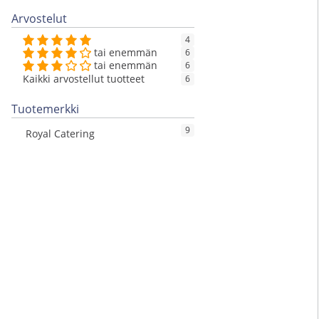
Arvostelut
4
tai enemmän
6
tai enemmän
6
Kaikki arvostellut tuotteet
6
Tuotemerkki
9
Royal Catering