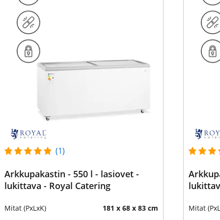
(1)
Arkkupakastin - 550 l - lasiovet -
Arkkupa
lukittava - Royal Catering
lukitta
Mitat (PxLxK)
181 x 68 x 83 cm
Mitat (Px