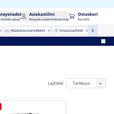
hteystiedot
Asiakastilini
Ostoskori
rvitsetko apua?
Kirjaudu sisään/rekisteröidy
Kassalle
Maataloustarvikkeet
Siivouslaitteet
Toimistok
Lajittele: