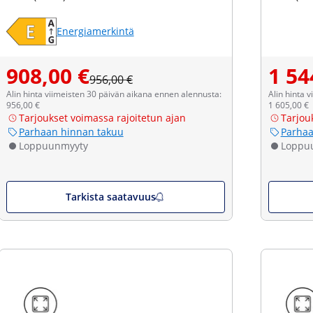
Energiamerkintä
908,00 €
1 54
956,00 €
Alin hinta viimeisten 30 päivän aikana ennen alennusta:
Alin hinta 
956,00 €
1 605,00 €
Tarjoukset voimassa rajoitetun ajan
Tarjou
Parhaan hinnan takuu
Parhaa
Loppuunmyyty
Loppu
Tarkista saatavuus