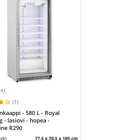
(1)
nkaappi - 580 L - Royal
 - lasiovi - hopea -
ine R290
LxK)
77.5 x 70.5 x 185 cm