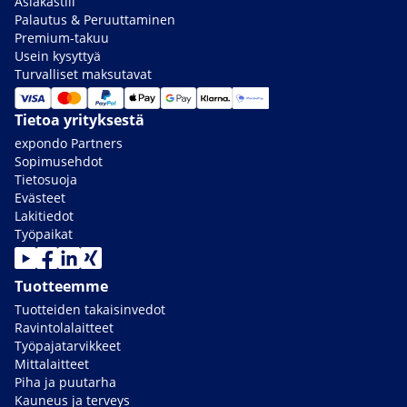
Asiakastili
Palautus & Peruuttaminen
Premium-takuu
Usein kysyttyä
Turvalliset maksutavat
Tietoa yrityksestä
expondo Partners
Sopimusehdot
Tietosuoja
Evästeet
Lakitiedot
Työpaikat
Tuotteemme
Tuotteiden takaisinvedot
Ravintolalaitteet
Työpajatarvikkeet
Mittalaitteet
Piha ja puutarha
Kauneus ja terveys