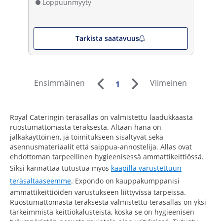
Loppuunmyyty
Tarkista saatavuus
Ensimmäinen
Viimeinen
1
Royal Cateringin teräsallas on valmistettu laadukkaasta
ruostumattomasta teräksestä. Altaan hana on
jalkakäyttöinen, ja toimitukseen sisältyvät sekä
asennusmateriaalit että saippua-annostelija. Allas ovat
ehdottoman tarpeellinen hygieenisessä ammattikeittiössä.
Siksi kannattaa tutustua myös
kaapilla varustettuun
teräsaltaaseemme
. Expondo on kauppakumppanisi
ammattikeittiöiden varustukseen liittyvissä tarpeissa.
Ruostumattomasta teräksestä valmistettu teräsallas on yksi
tärkeimmistä keittiökalusteista, koska se on hygieenisen