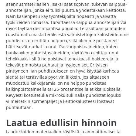
asennusmateriaalien lisäksi saat sopivan, tukevan saippua-
annostelijan, jonka ei tulisi puuttua yhdestäkään keittiöstä.
Näin käsienpesu käy työntekijöiltä nopeasti ja vaivatta
työkiireiden lomassa. Tarvittaessa saippua-annostelijan voi
myös täyttää desinfiointisaippualla. Teräsaltaan ja muiden
ruostumattomasta teräksestä valmistettujen kalusteidemme
puhdistus on erittäin helppoa, sillä olemme poistaneet
häiritsevät nurkat ja urat. Rasvanpoistoaineiden, kuten
hankaavien puhdistusaineiden, käyttö on osoittautunut
tehokkaaksi, sillä ne poistavat tehokkaasti bakteereja ja
tekevät pinnoista puhtaat ja hygieeniset. Erityisen
pinttyneen lian puhdistukseen on hyvä käyttää karheaa
sientä tai teräsvillaa pyörivin liikkein. Jos altaaseen
muodostuu kalkkijäämiä, on ne helppo puhdistaa
kalkinpoistoaineella tai 25-prosenttisella etikkaliuoksella.
Kevyesti kostutetulla mikrokuituliinalla puhdistat lopuksi
viimeisetkin sormenjäljet ja keittiökalusteesi loistavat
puhtauttaan.
Laatua edullisin hinnoin
Laadukkaiden materiaalien käytöstä ja ammattimaisesta