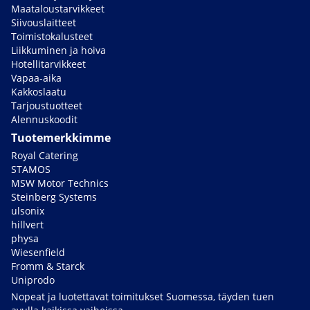
Maataloustarvikkeet
Siivouslaitteet
Toimistokalusteet
Liikkuminen ja hoiva
Hotellitarvikkeet
Vapaa-aika
Kakkoslaatu
Tarjoustuotteet
Alennuskoodit
Tuotemerkkimme
Royal Catering
STAMOS
MSW Motor Technics
Steinberg Systems
ulsonix
hillvert
physa
Wiesenfield
Fromm & Starck
Uniprodo
Nopeat ja luotettavat toimitukset Suomessa, täyden tuen