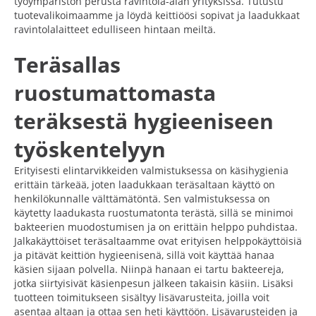
työympäristön perusta ravintola-alan yrityksissä. Tutustu
tuotevalikoimaamme ja löydä keittiöösi sopivat ja laadukkaat
ravintolalaitteet edulliseen hintaan meiltä.
Teräsallas
ruostumattomasta
teräksestä hygieeniseen
työskentelyyn
Erityisesti elintarvikkeiden valmistuksessa on käsihygienia
erittäin tärkeää, joten laadukkaan teräsaltaan käyttö on
henkilökunnalle välttämätöntä. Sen valmistuksessa on
käytetty laadukasta ruostumatonta terästä, sillä se minimoi
bakteerien muodostumisen ja on erittäin helppo puhdistaa.
Jalkakäyttöiset teräsaltaamme ovat erityisen helppokäyttöisiä
ja pitävät keittiön hygieenisenä, sillä voit käyttää hanaa
käsien sijaan polvella. Niinpä hanaan ei tartu bakteereja,
jotka siirtyisivät käsienpesun jälkeen takaisin käsiin. Lisäksi
tuotteen toimitukseen sisältyy lisävarusteita, joilla voit
asentaa altaan ja ottaa sen heti käyttöön. Lisävarusteiden ja