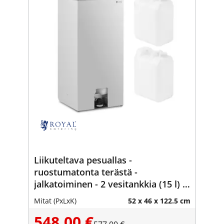
Liikuteltava pesuallas -
ruostumatonta terästä -
jalkatoiminen - 2 vesitankkia (15 l) -
357 x 120 mm - Royal Catering
Mitat (PxLxK)
52 x 46 x 122.5 cm
548,00 €