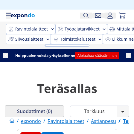
Ravintolalaitteet
Työpajatarvikkeet
Mittalait
Siivouslaitteet
Toimistokalusteet
Liikkumine
Huippualennuksia yrityksellenne
Aloittakaa säästäminen
Teräsallas
Suodattimet (0)
/
expondo
/
Ravintolalaitteet
/
Astianpesu
/
Terä