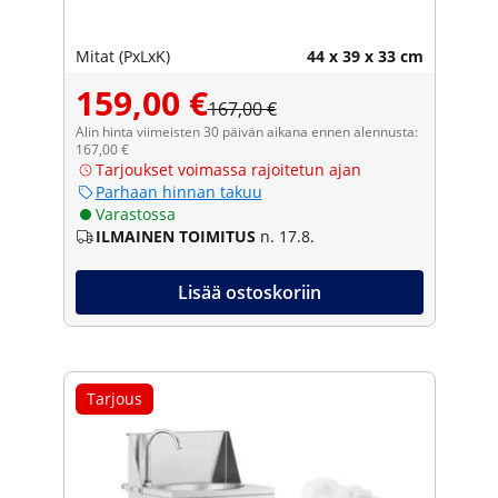
Mitat (PxLxK)
44 x 39 x 33 cm
159,00 €
167,00 €
Alin hinta viimeisten 30 päivän aikana ennen alennusta:
167,00 €
Tarjoukset voimassa rajoitetun ajan
Parhaan hinnan takuu
Varastossa
ILMAINEN TOIMITUS
n. 17.8.
Lisää ostoskoriin
Tarjous