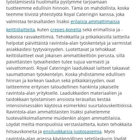
työstämisestä huolimatta pystymme tarjoamaan
tuotteemme edullisin hinnoin. Tämä on mahdollista, koska
teemme tiivistä yhteistyötä Royal Cateringin kanssa, joka
valmistaa teräsaltaiden lisäksi
erilaisia ammattimaisia
keittiölaitteita
, kuten
crepes-koneita
sekä erimallisia ja -
kokoisia rasvakeittimiä. Tehokkailla ja pitkäikäisillä laitteilla
helpotat päivittäistä ravintola-alan työskentelyä ja varmistat
asiakkaidesi tyytyväisyyden. Luotettavat ja tehokkaat
keittiölaitteet ovat jokaisen ammattikeittiön perusta, sillä
päivittäisten työvaiheiden tulee sujua varmasti ja
vaivattomasti. Royal Cateringin laadukkaat laitteet takaavat
saumattoman työskentelyn. Koska yhdistämme edullisen
hinnan ja korkean laadun sekä pitkäikäisyyden, ovat
laitteemme erityisen taloudellinen hankinta jokaiselle
ravintola-alan yritykselle. Laadukkaiden materiaalien ja
taidokkaan työstämisen ansiosta teräsallas kestää
intensiivisessäkin käytössä esimerkiksi suurtalouskeittiöissä.
Ravintola-alan ammattilaisten lisäksi palvelemme
tuotevalikoimallamme muidenkin alojen ammattilaisia.
Löydät meiltä monipuolisia verstaslaitteita, kuten tehokkaita
hitsauskoneita ja
ensiluokkaisia juotosasemia
. Myös
ravintola-alan arjessa käytännöllisen setelilaskurin löydät