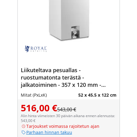
Liikuteltava pesuallas -
ruostumatonta terästä -
jalkatoiminen - 357 x 120 mm -
Royal Catering
Mitat (PxLxK)
52 x 45.5 x 122 cm
516,00 €
543,00 €
Alin hinta viimeisten 30 päivän aikana ennen alennusta:
543,00 €
Tarjoukset voimassa rajoitetun ajan
Parhaan hinnan takuu