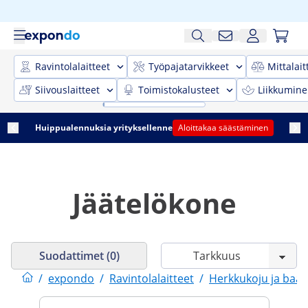
Ravintolalaitteet
Työpajatarvikkeet
Mittalait
Siivouslaitteet
Toimistokalusteet
Liikkumine
Huippualennuksia yrityksellenne
Aloittakaa säästäminen
Jäätelökone
Suodattimet (0)
/
expondo
/
Ravintolalaitteet
/
Herkkukoju ja baar