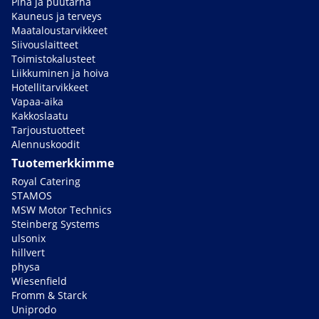
Piha ja puutarha
Kauneus ja terveys
Maataloustarvikkeet
Siivouslaitteet
Toimistokalusteet
Liikkuminen ja hoiva
Hotellitarvikkeet
Vapaa-aika
Kakkoslaatu
Tarjoustuotteet
Alennuskoodit
Tuotemerkkimme
Royal Catering
STAMOS
MSW Motor Technics
Steinberg Systems
ulsonix
hillvert
physa
Wiesenfield
Fromm & Starck
Uniprodo