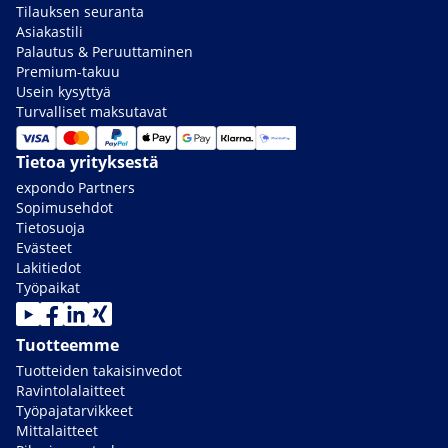
Tilauksen seuranta
Asiakastili
Palautus & Peruuttaminen
Premium-takuu
Usein kysyttyä
Turvalliset maksutavat
Tietoa yrityksestä
expondo Partners
Sopimusehdot
Tietosuoja
Evästeet
Lakitiedot
Työpaikat
Tuotteemme
Tuotteiden takaisinvedot
Ravintolalaitteet
Työpajatarvikkeet
Mittalaitteet