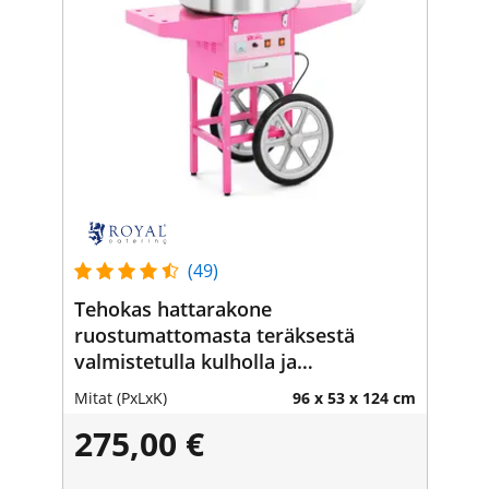
(49)
Tehokas hattarakone
ruostumattomasta teräksestä
valmistetulla kulholla ja
lämmityslaatikolla - 230V, 1200W
Mitat (PxLxK)
96 x 53 x 124 cm
275,00 €