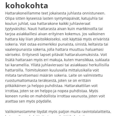
kohokohta
Hattarakoneillamme teet jokaisesta juhlasta onnistuneen.
Olipa sitten kyseessä lasten syntymäpäivät, katujuhla tai
koulun juhlat, saa hattarakone kaikki juhlavieraat
tyytyväisiksi. Nauti hattarasta aivan kuin markkinoilla tai
tarjoa asiakkaillesi aivan erityinen kokemus. Jos valkoinen
hattara käy liian yksitoikkoiseksi, voit käyttää myös eriväristä
sokeria. Voit ostaa esimerkiksi punaista, sinistä, keltaista tai
vaalenpunaista sokeria, jolla hattara muuttuu haluamasi
väriseksi. Erityisesti lapset pitävät hattaraluomuksista. Voit
lisätä hattaraan myös eri makuja, kuten mansikkaa, suklaata
tai karamellia. Yllätä juhlavieraasi tai asiakkaasi herkullisilla
hattaroilla. Toimitukseen kuuluvalla mittalusikalla voit
mitata tarvitsemasi määrän sokeria. Laite on valmistettu
ruostumattomasta teräksestä, joten se on erittäin
pitkäikäinen ja helppo puhdistaa. Hattarakattilan voit
irrottaa, joten se on helppo ja nopea puhdistaa. Myös
koneen runko on mahdollista irrottaa vaunusta, joten voit
asettaa sen myös pöydälle.
Valikoimastamme löydät myös paljon muita ravintolalaitteita,