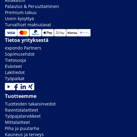
Asiakastili
Palautus & Peruuttaminen
Premium-takuu
Usein kysyttyä
Turvalliset maksutavat
Tietoa yrityksestä
expondo Partners
Sopimusehdot
Tietosuoja
Evästeet
Lakitiedot
Työpaikat
Tuotteemme
Tuotteiden takaisinvedot
Ravintolalaitteet
Työpajatarvikkeet
Mittalaitteet
Piha ja puutarha
Kauneus ja terveys