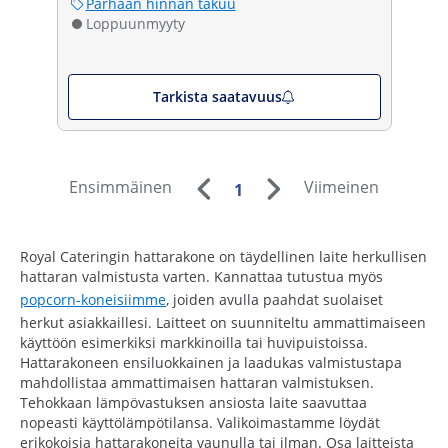
Parhaan hinnan takuu
Loppuunmyyty
Tarkista saatavuus
Ensimmäinen
Viimeinen
1
Royal Cateringin hattarakone on täydellinen laite herkullisen
hattaran valmistusta varten. Kannattaa tutustua myös
popcorn-koneisiimme
, joiden avulla paahdat suolaiset
herkut asiakkaillesi. Laitteet on suunniteltu ammattimaiseen
käyttöön esimerkiksi markkinoilla tai huvipuistoissa.
Hattarakoneen ensiluokkainen ja laadukas valmistustapa
mahdollistaa ammattimaisen hattaran valmistuksen.
Tehokkaan lämpövastuksen ansiosta laite saavuttaa
nopeasti käyttölämpötilansa. Valikoimastamme löydät
erikokoisia hattarakoneita vaunulla tai ilman. Osa laitteista