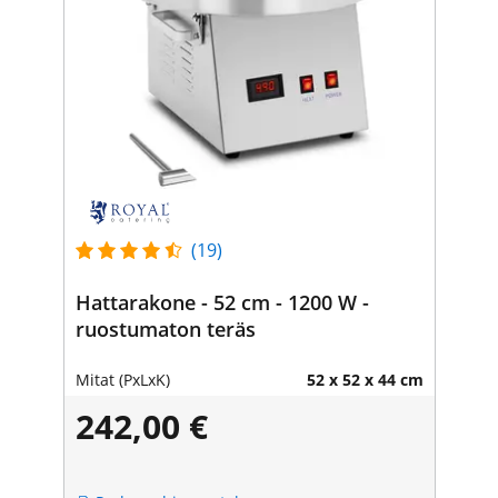
(19)
Hattarakone - 52 cm - 1200 W -
ruostumaton teräs
Mitat (PxLxK)
52 x 52 x 44 cm
242,00 €