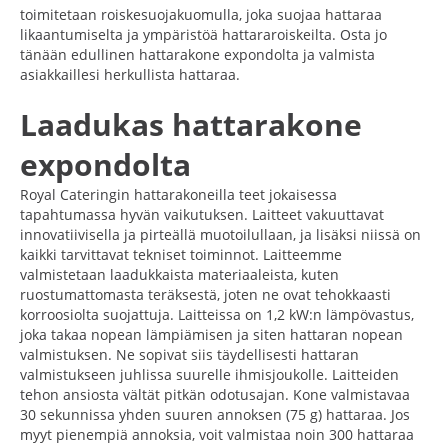
toimitetaan roiskesuojakuomulla, joka suojaa hattaraa
likaantumiselta ja ympäristöä hattararoiskeilta. Osta jo
tänään edullinen hattarakone expondolta ja valmista
asiakkaillesi herkullista hattaraa.
Laadukas hattarakone
expondolta
Royal Cateringin hattarakoneilla teet jokaisessa
tapahtumassa hyvän vaikutuksen. Laitteet vakuuttavat
innovatiivisella ja pirteällä muotoilullaan, ja lisäksi niissä on
kaikki tarvittavat tekniset toiminnot. Laitteemme
valmistetaan laadukkaista materiaaleista, kuten
ruostumattomasta teräksestä, joten ne ovat tehokkaasti
korroosiolta suojattuja. Laitteissa on 1,2 kW:n lämpövastus,
joka takaa nopean lämpiämisen ja siten hattaran nopean
valmistuksen. Ne sopivat siis täydellisesti hattaran
valmistukseen juhlissa suurelle ihmisjoukolle. Laitteiden
tehon ansiosta vältät pitkän odotusajan. Kone valmistavaa
30 sekunnissa yhden suuren annoksen (75 g) hattaraa. Jos
myyt pienempiä annoksia, voit valmistaa noin 300 hattaraa