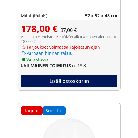
Mitat (PxLxK)
52 x 52 x 48 cm
178,00 €
187,00 €
Alin hinta viimeisten 30 päivän aikana ennen alennusta:
187,00 €
Tarjoukset voimassa rajoitetun ajan
Parhaan hinnan takuu
Varastossa
ILMAINEN TOIMITUS
n. 18.8.
Lisää ostoskoriin
Tarjous
Suosittu