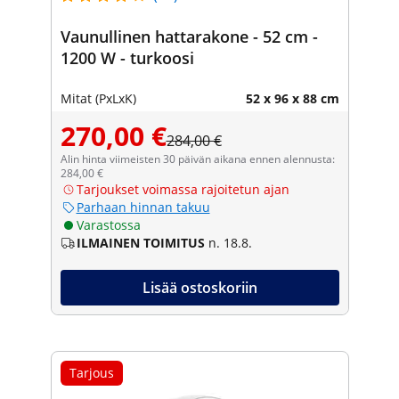
Vaunullinen hattarakone - 52 cm -
1200 W - turkoosi
Mitat (PxLxK)
52 x 96 x 88 cm
270,00 €
284,00 €
Alin hinta viimeisten 30 päivän aikana ennen alennusta:
284,00 €
Tarjoukset voimassa rajoitetun ajan
Parhaan hinnan takuu
Varastossa
ILMAINEN TOIMITUS
n. 18.8.
Lisää ostoskoriin
Tarjous