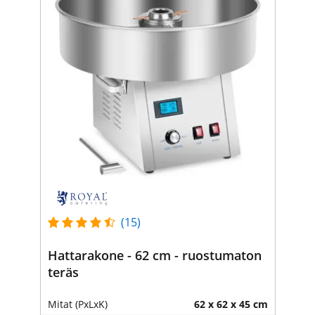
(15)
Hattarakone - 62 cm - ruostumaton
teräs
Mitat (PxLxK)
62 x 62 x 45 cm