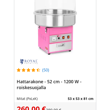
(50)
Hattarakone - 52 cm - 1200 W -
roiskesuojalla
Mitat (PxLxK)
53 x 53 x 81 cm
260,00 €