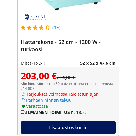
(15)
Hattarakone - 52 cm - 1200 W -
turkoosi
Mitat (PxLxK)
52 x 52 x 47.6 cm
203,00 €
214,00 €
Alin hinta viimeisten 30 päivän aikana ennen alennusta:
214,00 €
Tarjoukset voimassa rajoitetun ajan
Parhaan hinnan takuu
Varastossa
ILMAINEN TOIMITUS
n. 18.8.
Lisää ostoskoriin