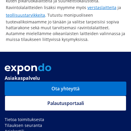
kuten pikaruokalaitteita ja suurkeittiökalusteita.
Ravintolalaitteiden lisäksi myymme myös
verstaslaitteita
ja
teollisuustarvikkeita
. Tutustu monipuoliseen
tuotevalikoimaamme jo tänään ja valitse tarpeisiisi sopiva
hattarakone sekä muut tarvitsemasi ravintolalaitteet.
Autamme mielellämme oikeanlaisten laitteiden valinnassa ja
muissa tilaukseen liittyvissä kysymyksissä.
Asiakaspalvelu
Ota yhteyttä
Palautusportaali
Tietoa toimituksesta
Tilauksen seuranta