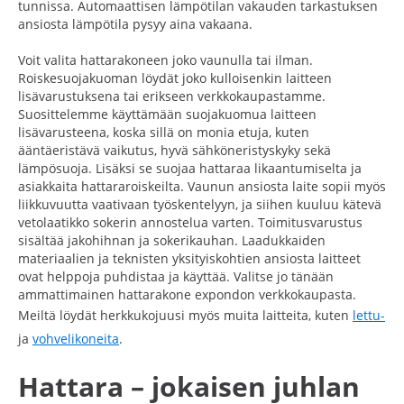
tunnissa. Automaattisen lämpötilan vakauden tarkastuksen
ansiosta lämpötila pysyy aina vakaana.
Voit valita hattarakoneen joko vaunulla tai ilman.
Roiskesuojakuoman löydät joko kulloisenkin laitteen
lisävarustuksena tai erikseen verkkokaupastamme.
Suosittelemme käyttämään suojakuomua laitteen
lisävarusteena, koska sillä on monia etuja, kuten
ääntäeristävä vaikutus, hyvä sähköneristyskyky sekä
lämpösuoja. Lisäksi se suojaa hattaraa likaantumiselta ja
asiakkaita hattararoiskeilta. Vaunun ansiosta laite sopii myös
liikkuvuutta vaativaan työskentelyyn, ja siihen kuuluu kätevä
vetolaatikko sokerin annostelua varten. Toimitusvarustus
sisältää jakohihnan ja sokerikauhan. Laadukkaiden
materiaalien ja teknisten yksityiskohtien ansiosta laitteet
ovat helppoja puhdistaa ja käyttää. Valitse jo tänään
ammattimainen hattarakone expondon verkkokaupasta.
Meiltä löydät herkkukojuusi myös muita laitteita, kuten
lettu-
ja
vohvelikoneita
.
Hattara – jokaisen juhlan