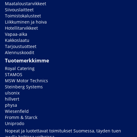
Maataloustarvikkeet
Siivouslaitteet
Toimistokalusteet
Liikkuminen ja hoiva
Hotellitarvikkeet
Vapaa-aika
Kakkoslaatu
Tarjoustuotteet
Alennuskoodit
Tuotemerkkimme
Royal Catering
STAMOS
MSW Motor Technics
Steinberg Systems
ulsonix
hillvert
physa
Wiesenfield
Fromm & Starck
Uniprodo
Nopeat ja luotettavat toimitukset Suomessa, täyden tuen
avulla kaikissa vaiheissa.