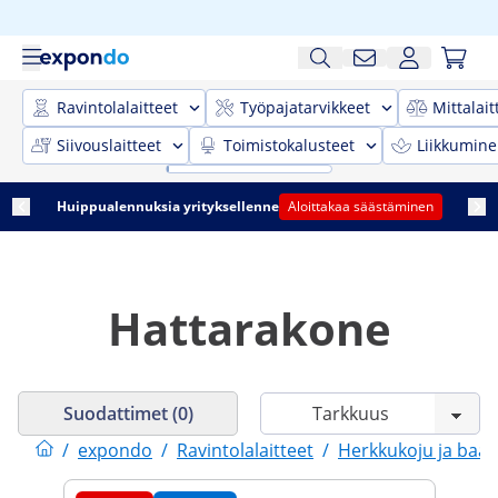
Ravintolalaitteet
Työpajatarvikkeet
Mittalait
Siivouslaitteet
Toimistokalusteet
Liikkumine
Huippualennuksia yrityksellenne
Aloittakaa säästäminen
Hattarakone
Suodattimet (0)
/
expondo
/
Ravintolalaitteet
/
Herkkukoju ja baar