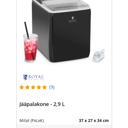
(9)
Jääpalakone - 2,9 L
Mitat (PxLxK)
37 x 27 x 34 cm