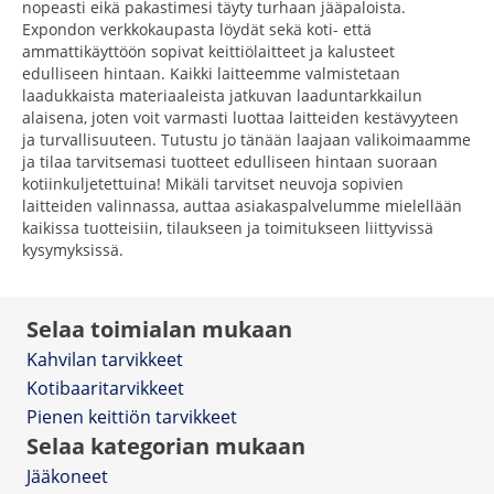
nopeasti eikä pakastimesi täyty turhaan jääpaloista.
Expondon verkkokaupasta löydät sekä koti- että
ammattikäyttöön sopivat keittiölaitteet ja kalusteet
edulliseen hintaan. Kaikki laitteemme valmistetaan
laadukkaista materiaaleista jatkuvan laaduntarkkailun
alaisena, joten voit varmasti luottaa laitteiden kestävyyteen
ja turvallisuuteen. Tutustu jo tänään laajaan valikoimaamme
ja tilaa tarvitsemasi tuotteet edulliseen hintaan suoraan
kotiinkuljetettuina! Mikäli tarvitset neuvoja sopivien
laitteiden valinnassa, auttaa asiakaspalvelumme mielellään
kaikissa tuotteisiin, tilaukseen ja toimitukseen liittyvissä
kysymyksissä.
Selaa toimialan mukaan
Kahvilan tarvikkeet
Kotibaaritarvikkeet
Pienen keittiön tarvikkeet
Selaa kategorian mukaan
Jääkoneet