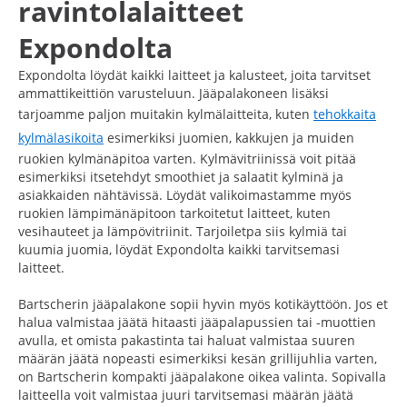
ravintolalaitteet
Expondolta
Expondolta löydät kaikki laitteet ja kalusteet, joita tarvitset
ammattikeittiön varusteluun. Jääpalakoneen lisäksi
tarjoamme paljon muitakin kylmälaitteita, kuten
tehokkaita
kylmälasikoita
esimerkiksi juomien, kakkujen ja muiden
ruokien kylmänäpitoa varten. Kylmävitriinissä voit pitää
esimerkiksi itsetehdyt smoothiet ja salaatit kylminä ja
asiakkaiden nähtävissä. Löydät valikoimastamme myös
ruokien lämpimänäpitoon tarkoitetut laitteet, kuten
vesihauteet ja lämpövitriinit. Tarjoiletpa siis kylmiä tai
kuumia juomia, löydät Expondolta kaikki tarvitsemasi
laitteet.
Bartscherin jääpalakone sopii hyvin myös kotikäyttöön. Jos et
halua valmistaa jäätä hitaasti jääpalapussien tai -muottien
avulla, et omista pakastinta tai haluat valmistaa suuren
määrän jäätä nopeasti esimerkiksi kesän grillijuhlia varten,
on Bartscherin kompakti jääpalakone oikea valinta. Sopivalla
laitteella voit valmistaa juuri tarvitsemasi määrän jäätä