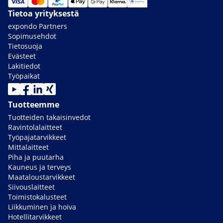
Tietoa yrityksestä
expondo Partners
Sopimusehdot
Tietosuoja
Evästeet
Lakitiedot
Työpaikat
Tuotteemme
Tuotteiden takaisinvedot
Ravintolalaitteet
Työpajatarvikkeet
Mittalaitteet
Piha ja puutarha
Kauneus ja terveys
Maataloustarvikkeet
Siivouslaitteet
Toimistokalusteet
Liikkuminen ja hoiva
Hotellitarvikkeet