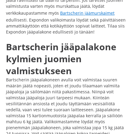
jäätä ravintolasi tai baarisi tarpeisiin. Jos tarvitset juomien
valmistusta varten myös murskattua jäätä, löydät
verkkokaupastamme myös
Bartscherin jäämurskaimet
edullisesti. Expondon valikoimasta löydät sekä päivittäiseen
ammattikäyttöön että kotikäyttöön sopivat laitteet. Tilaa siis
Expondon jääpalakone edullisesti jo tänään!
Bartscherin jääpalakone
kylmien juomien
valmistukseen
Bartscherin jääpalakoneen avulla voit valmistaa suuren
määrän jäätä nopeasti, joten et joudu tilaamaan valmiita
jääpaloja ja säilömään niitä pakastimessa. Niinpä voit
valmistaa jääpaloja juuri tarpeesi mukaan. Kiinteän
vesiliitännän ansiosta et joudu täyttämään vesisäiliötä
vedellä, vaan vesi tulee suoraan laitteeseen. Jääpalakone
valmistaa 15 kartionmuotoista jääpalaa kerralla ja säiliöön
mahtuu 6 kg jäätä. Valikoimastamme löydät myös
pienemmän jääpalakoneen, joka valmistaa jopa 15 kg jäätä
24 tunnissa. Voit säätää jääpalojen kokoa tarpeidesi