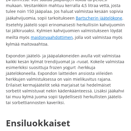
mukaan. Vesitankkiin mahtuu kerralla 4,5 litraa vettä, josta
tulee noin 150 jääpalaa. Jos haluat valmistaa kesään sopivia
jääkahvijuomia, sopii tarkoitukseen
Bartscherin jäätelökone
.
Itsetehty jäätelö sopii erinomaisesti herkullisiin kahvijuomiin
tai jälkiruoaksi. Kylmien kahvijuomien valmistukseen löydät
meiltä myös
maidonvaahdottimen
, jolla voit valmistaa myös
kylmää maitovaahtoa.
Expondon jäätelö- ja jääpalakoneiden avulla voit valmistaa
kaikki kesän kylmät trendijuomat ja -ruoat. Kokeile valmistaa
esimerkiksi suosittuja frozen yogurt -herkkuja
jäätelökoneella. Expondon laitteiden ansiosta viileiden
herkkujen valmistuksessa on vain mielikuvitus rajana.
Erilaiset kermajäätelöt sekä marjaisat tai hedelmäiset
sorbetit valmistuvat nekin kädenkäänteessä. Lisäksi jääkahvi
tai muu kylmä juoma sopii täydellisesti herkullisten jäätelö-
tai sorbettiannosten kaveriksi.
Ensiluokkaiset