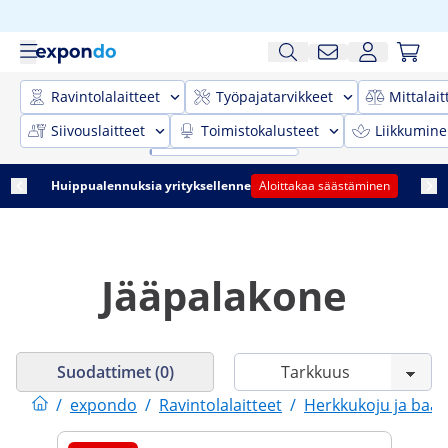
Ravintolalaitteet
Työpajatarvikkeet
Mittalait
Siivouslaitteet
Toimistokalusteet
Liikkumine
Huippualennuksia yrityksellenne
Aloittakaa säästäminen
Jääpalakone
Suodattimet (0)
/
expondo
/
Ravintolalaitteet
/
Herkkukoju ja baar