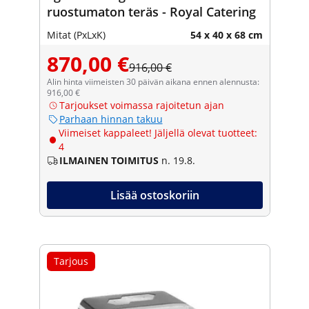
ruostumaton teräs - Royal Catering
Mitat (PxLxK)
54 x 40 x 68 cm
870,00 €
916,00 €
Alin hinta viimeisten 30 päivän aikana ennen alennusta:
916,00 €
Tarjoukset voimassa rajoitetun ajan
Parhaan hinnan takuu
Viimeiset kappaleet! Jäljellä olevat tuotteet:
4
ILMAINEN TOIMITUS
n. 19.8.
Lisää ostoskoriin
Tarjous