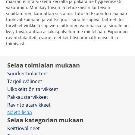
määrän elintarvikkeita kerralla ja pakata ne hygieenisesti
vakuumiin. Monikäyttöisiin ja tehokkaisiin laitteisiin
sijoittaminen kannattaa siis aina. Tutustu Expondon laajaan
tuotevalikoimaan ja valitse juuri sinulle sopivat laitteet. Jos
tarvitset vinkkejä sopivien laitteiden valinnassa tai sinulle on
kysyttävää, auttaa asiakaspalvelumme mielellään. Expondon
ravintolalaitteilla varustelet keittiösi ammattimaisesti ja
toimivasti.
Selaa toimialan mukaan
Suurkeittiölaitteet
Tarjoiluvälineet
Ulkokeittiön tarvikkeet
Pakkaustarvikkeet
Ravintolatarvikkeet
Näytä lisää
Selaa kategorian mukaan
Keittiövälineet