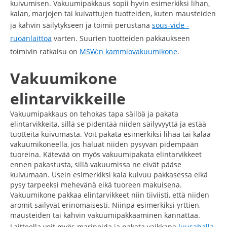
kuivumisen. Vakuumipakkaus sopii hyvin esimerkiksi lihan,
kalan, marjojen tai kuivattujen tuotteiden, kuten mausteiden
ja kahvin säilytykseen ja toimii perustana
sous-vide -
ruoanlaittoa
varten. Suurien tuotteiden pakkaukseen
toimivin ratkaisu on
MSW:n kammiovakuumikone
.
Vakuumikone
elintarvikkeille
Vakuumipakkaus on tehokas tapa säilöä ja pakata
elintarvikkeita, sillä se pidentää niiden säilyvyyttä ja estää
tuotteita kuivumasta. Voit pakata esimerkiksi lihaa tai kalaa
vakuumikoneella, jos haluat niiden pysyvän pidempään
tuoreina. Kätevää on myös vakuumipakata elintarvikkeet
ennen pakastusta, sillä vakuumissa ne eivät pääse
kuivumaan. Usein esimerkiksi kala kuivuu pakkasessa eikä
pysy tarpeeksi mehevänä eikä tuoreen makuisena.
Vakuumikone pakkaa elintarvikkeet niin tiiviisti, että niiden
aromit säilyvät erinomaisesti. Niinpä esimerkiksi yrttien,
mausteiden tai kahvin vakuumipakkaaminen kannattaa.
Laitteella voit myös marinoida ja pakata vaikkapa
luusahalla