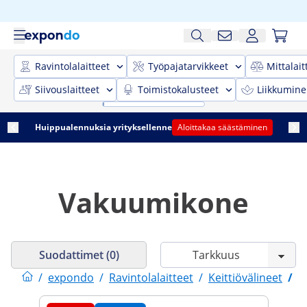
Ravintolalaitteet
Työpajatarvikkeet
Mittalait
Siivouslaitteet
Toimistokalusteet
Liikkumine
Huippualennuksia yrityksellenne
Aloittakaa säästäminen
Vakuumikone
Suodattimet (0)
/
expondo
/
Ravintolalaitteet
/
Keittiövälineet
/
V