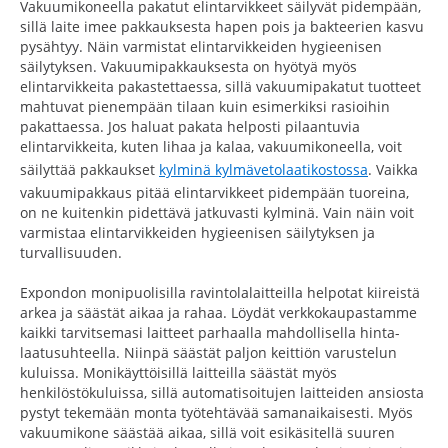
Vakuumikoneella pakatut elintarvikkeet säilyvät pidempään,
sillä laite imee pakkauksesta hapen pois ja bakteerien kasvu
pysähtyy. Näin varmistat elintarvikkeiden hygieenisen
säilytyksen. Vakuumipakkauksesta on hyötyä myös
elintarvikkeita pakastettaessa, sillä vakuumipakatut tuotteet
mahtuvat pienempään tilaan kuin esimerkiksi rasioihin
pakattaessa. Jos haluat pakata helposti pilaantuvia
elintarvikkeita, kuten lihaa ja kalaa, vakuumikoneella, voit
säilyttää pakkaukset
kylminä kylmävetolaatikostossa
. Vaikka
vakuumipakkaus pitää elintarvikkeet pidempään tuoreina,
on ne kuitenkin pidettävä jatkuvasti kylminä. Vain näin voit
varmistaa elintarvikkeiden hygieenisen säilytyksen ja
turvallisuuden.
Expondon monipuolisilla ravintolalaitteilla helpotat kiireistä
arkea ja säästät aikaa ja rahaa. Löydät verkkokaupastamme
kaikki tarvitsemasi laitteet parhaalla mahdollisella hinta-
laatusuhteella. Niinpä säästät paljon keittiön varustelun
kuluissa. Monikäyttöisillä laitteilla säästät myös
henkilöstökuluissa, sillä automatisoitujen laitteiden ansiosta
pystyt tekemään monta työtehtävää samanaikaisesti. Myös
vakuumikone säästää aikaa, sillä voit esikäsitellä suuren