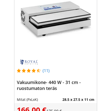
(11)
Vakuumikone- 440 W - 31 cm -
ruostumaton teräs
Mitat (PxLxK)
28.5 x 27.5 x 11 cm
166,00 €