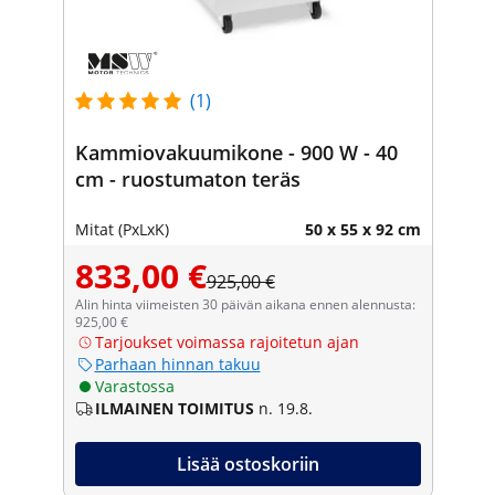
(1)
Kammiovakuumikone - 900 W - 40
cm - ruostumaton teräs
Mitat (PxLxK)
50 x 55 x 92 cm
833,00 €
925,00 €
Alin hinta viimeisten 30 päivän aikana ennen alennusta:
925,00 €
Tarjoukset voimassa rajoitetun ajan
Parhaan hinnan takuu
Varastossa
ILMAINEN TOIMITUS
n. 19.8.
Lisää ostoskoriin