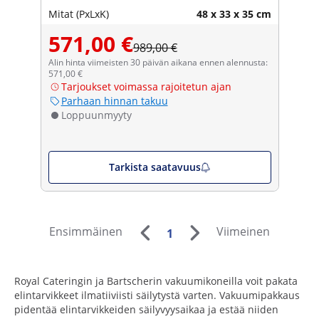
Mitat (PxLxK)
48 x 33 x 35 cm
571,00 €
989,00 €
Alin hinta viimeisten 30 päivän aikana ennen alennusta:
571,00 €
Tarjoukset voimassa rajoitetun ajan
Parhaan hinnan takuu
Loppuunmyyty
Tarkista saatavuus
Ensimmäinen
Viimeinen
1
Royal Cateringin ja Bartscherin vakuumikoneilla voit pakata
elintarvikkeet ilmatiiviisti säilytystä varten. Vakuumipakkaus
pidentää elintarvikkeiden säilyvyysaikaa ja estää niiden