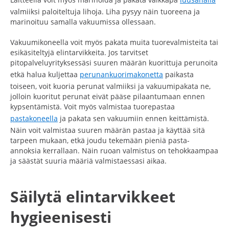
valmiiksi paloiteltuja lihoja. Liha pysyy näin tuoreena ja
marinoituu samalla vakuumissa ollessaan.
Vakuumikoneella voit myös pakata muita tuorevalmisteita tai
esikäsiteltyjä elintarvikkeita. Jos tarvitset
pitopalveluyrityksessäsi suuren määrän kuorittuja perunoita
etkä halua kuljettaa
perunankuorimakonetta
paikasta
toiseen, voit kuoria perunat valmiiksi ja vakuumipakata ne,
jolloin kuoritut perunat eivät pääse pilaantumaan ennen
kypsentämistä. Voit myös valmistaa tuorepastaa
pastakoneella
ja pakata sen vakuumiin ennen keittämistä.
Näin voit valmistaa suuren määrän pastaa ja käyttää sitä
tarpeen mukaan, etkä joudu tekemään pieniä pasta-
annoksia kerrallaan. Näin ruoan valmistus on tehokkaampaa
ja säästät suuria määriä valmistaessasi aikaa.
Säilytä elintarvikkeet
hygieenisesti