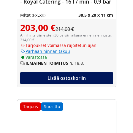
- Royal Catering - 16 l / min - 0,9 bar
Mitat (PxLxK)
38.5 x 28 x 11 cm
203,00 €
214,00 €
Alin hinta viimeisten 30 päivän aikana ennen alennusta:
214,00 €
Tarjoukset voimassa rajoitetun ajan
Parhaan hinnan takuu
Varastossa
ILMAINEN TOIMITUS
n. 18.8.
Lisää ostoskoriin
Tarjous
Suosittu