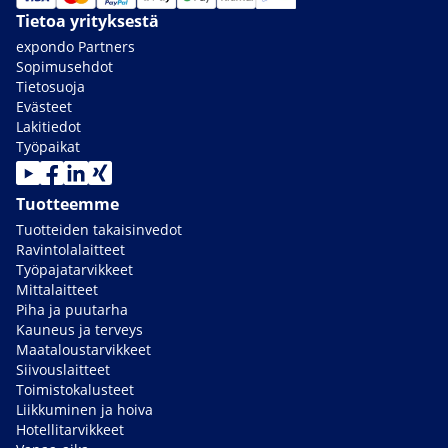
Tietoa yrityksestä
expondo Partners
Sopimusehdot
Tietosuoja
Evästeet
Lakitiedot
Työpaikat
Tuotteemme
Tuotteiden takaisinvedot
Ravintolalaitteet
Työpajatarvikkeet
Mittalaitteet
Piha ja puutarha
Kauneus ja terveys
Maataloustarvikkeet
Siivouslaitteet
Toimistokalusteet
Liikkuminen ja hoiva
Hotellitarvikkeet