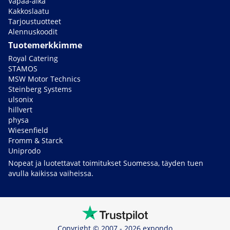
Vapaa-aika
Kakkoslaatu
Tarjoustuotteet
Alennuskoodit
Tuotemerkkimme
Royal Catering
STAMOS
MSW Motor Technics
Steinberg Systems
ulsonix
hillvert
physa
Wiesenfield
Fromm & Starck
Uniprodo
Nopeat ja luotettavat toimitukset Suomessa, täyden tuen
avulla kaikissa vaiheissa.
Copyright © 2007 - 2026 expondo