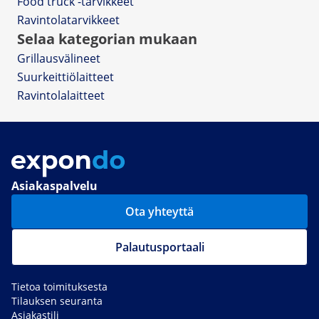
Food truck -tarvikkeet
Ravintolatarvikkeet
Selaa kategorian mukaan
Grillausvälineet
Suurkeittiölaitteet
Ravintolalaitteet
Asiakaspalvelu
Ota yhteyttä
Palautusportaali
Tietoa toimituksesta
Tilauksen seuranta
Asiakastili