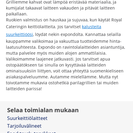
Grilliemme kahvat ovat lämpöä eristävää materiaalia, ja
kumijalat takaavat laitteen vakauden ja pitävät laitteen
paikallaan.
Ruokien valmistus on hauskaa ja sujuvaa, kun käytät Royal
Cateringin keittiölaitteita. Jos tarvitset
kalusteita
suurkeittiöösi
, löydät nekin expondolta. Kannattaa selailla
kauppamme valikoimaa ja vakuuttua tuotteidemme hinta-
laatusuhteesta. Expondo on ravintolalaitteiden asiantuntija,
mutta palvelee myös muiden alojen ammattilaisia.
Valikoimamme laajenee jatkuvasti. Jos tarvitset apua
ostopäätökseen tai sinulla on kysyttävää laitteiden
ominaisuuksiin liittyen, voit ottaa yhteyttä suomenkieliseen
asiakaspalveluumme. Autamme mielellämme. Mutta nyt
toivotamme mukavia ostohetkiä parilagrillien tai muiden
laitteiden parissa!
Selaa toimialan mukaan
Suurkeittiölaitteet
Tarjoiluvälineet