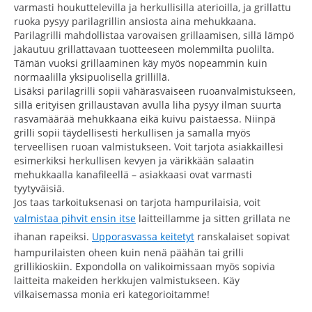
varmasti houkuttelevilla ja herkullisilla aterioilla, ja grillattu
ruoka pysyy parilagrillin ansiosta aina mehukkaana.
Parilagrilli mahdollistaa varovaisen grillaamisen, sillä lämpö
jakautuu grillattavaan tuotteeseen molemmilta puolilta.
Tämän vuoksi grillaaminen käy myös nopeammin kuin
normaalilla yksipuolisella grillillä.
Lisäksi parilagrilli sopii vähärasvaiseen ruoanvalmistukseen,
sillä erityisen grillaustavan avulla liha pysyy ilman suurta
rasvamäärää mehukkaana eikä kuivu paistaessa. Niinpä
grilli sopii täydellisesti herkullisen ja samalla myös
terveellisen ruoan valmistukseen. Voit tarjota asiakkaillesi
esimerkiksi herkullisen kevyen ja värikkään salaatin
mehukkaalla kanafileellä – asiakkaasi ovat varmasti
tyytyväisiä.
Jos taas tarkoituksenasi on tarjota hampurilaisia, voit
valmistaa pihvit ensin itse
laitteillamme ja sitten grillata ne
ihanan rapeiksi.
Upporasvassa keitetyt
ranskalaiset sopivat
hampurilaisten oheen kuin nenä päähän tai grilli
grillikioskiin. Expondolla on valikoimissaan myös sopivia
laitteita makeiden herkkujen valmistukseen. Käy
vilkaisemassa monia eri kategorioitamme!