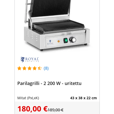
(8)
Parilagrilli - 2 200 W - uritettu
Mitat (PxLxK)
43 x 38 x 22 cm
180,00 €
189,00 €