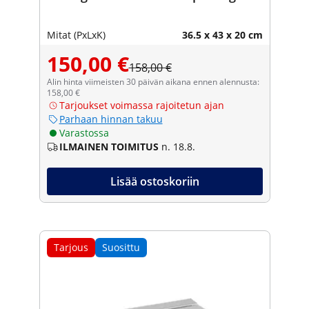
Mitat (PxLxK)
36.5 x 43 x 20 cm
150,00 €
158,00 €
Alin hinta viimeisten 30 päivän aikana ennen alennusta:
158,00 €
Tarjoukset voimassa rajoitetun ajan
Parhaan hinnan takuu
Varastossa
ILMAINEN TOIMITUS
n. 18.8.
Lisää ostoskoriin
Tarjous
Suosittu