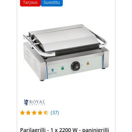
Tarjous
Suosittu
(37)
Parilagrilli - 1 x 2200 W - paninigrilli