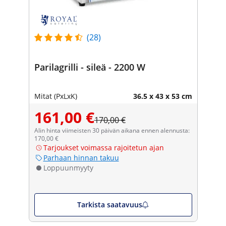
(28)
Parilagrilli - sileä - 2200 W
Mitat (PxLxK)
36.5 x 43 x 53 cm
161,00 €
170,00 €
Alin hinta viimeisten 30 päivän aikana ennen alennusta:
170,00 €
Tarjoukset voimassa rajoitetun ajan
Parhaan hinnan takuu
Loppuunmyyty
Tarkista saatavuus