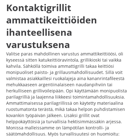
Kontaktigrillit
ammattikeittiöiden
ihanteellisena
varustuksena
Valitse paras mahdollinen varustus ammattikeittiöösi, oli
kyseessä sitten katukeittiöravintola, grillikioski tai vaikka
kahvila. Sähköllä toimiva ammattigrilli takaa keittiösi
monipuoliset paisto- ja grillausmahdollisuudet. Sillä voit
valmistaa asiakkaillesi ruokalajeja aina kananrintafileestä
mehukkaaseen argentiinalaiseen naudanpihviin tai
herkulliseen grillivoileipään. Opi käyttämään monipuolista
parilagrilliä ja laajenna liikkeesi toimintamahdollisuuksia.
Ammattimaisessa parilagrillissä on käytetty materiaalina
ruostumatonta terästä, mikä takaa helpon puhdistamisen
kovankin työpäivän jälkeen. Lisäksi grillit ovat
helppokäyttöisiä ja turvallisia hektisimmässäkin arjessa.
Monissa malleissamme on lämpötilan kontrolli- ja
säätömahdollisuus. Myös turvallisuutesi on huomioitu: