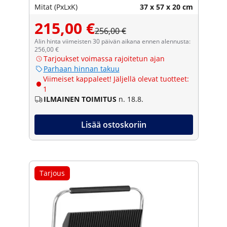
Mitat (PxLxK)
37 x 57 x 20 cm
215,00 €
256,00 €
Alin hinta viimeisten 30 päivän aikana ennen alennusta:
256,00 €
Tarjoukset voimassa rajoitetun ajan
Parhaan hinnan takuu
Viimeiset kappaleet! Jäljellä olevat tuotteet:
1
ILMAINEN TOIMITUS
n. 18.8.
Lisää ostoskoriin
Tarjous