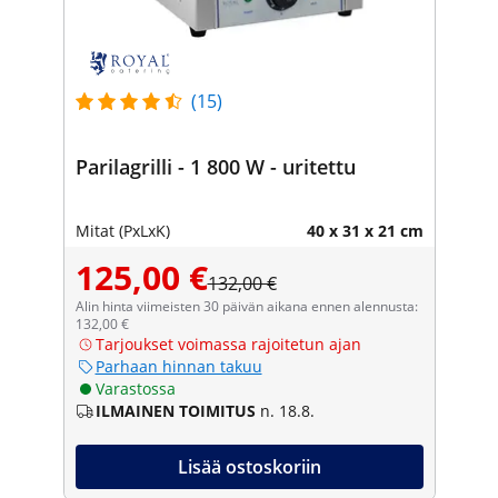
(15)
Parilagrilli - 1 800 W - uritettu
Mitat (PxLxK)
40 x 31 x 21 cm
125,00 €
132,00 €
Alin hinta viimeisten 30 päivän aikana ennen alennusta:
132,00 €
Tarjoukset voimassa rajoitetun ajan
Parhaan hinnan takuu
Varastossa
ILMAINEN TOIMITUS
n. 18.8.
Lisää ostoskoriin