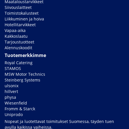
Maataloustarvikkeet
Siivouslaitteet
Toimistokalusteet
Liikkuminen ja hoiva
Hotellitarvikkeet
Vapaa-aika
Kakkoslaatu
Tarjoustuotteet
Alennuskoodit
Tuotemerkkimme
Royal Catering
STAMOS
MSW Motor Technics
Steinberg Systems
ulsonix
hillvert
physa
Wiesenfield
Fromm & Starck
Uniprodo
Nopeat ja luotettavat toimitukset Suomessa, täyden tuen
avulla kaikissa vaiheissa.