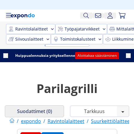
Ravintolalaitteet
Työpajatarvikkeet
Mittalait
Siivouslaitteet
Toimistokalusteet
Liikkumine
Huippualennuksia yrityksellenne
Aloittakaa säästäminen
Parilagrilli
Suodattimet (0)
/
expondo
/
Ravintolalaitteet
/
Suurkeittiölaitteet