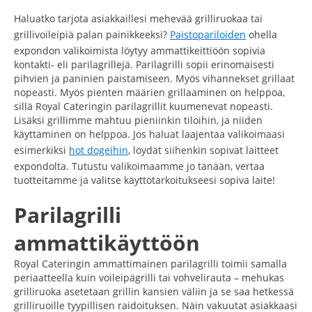
Haluatko tarjota asiakkaillesi mehevää grilliruokaa tai
grillivoileipiä palan painikkeeksi?
Paistopariloiden
ohella
expondon valikoimista löytyy ammattikeittiöön sopivia
kontakti- eli parilagrillejä. Parilagrilli sopii erinomaisesti
pihvien ja paninien paistamiseen. Myös vihannekset grillaat
nopeasti. Myös pienten määrien grillaaminen on helppoa,
sillä Royal Cateringin parilagrillit kuumenevat nopeasti.
Lisäksi grillimme mahtuu pieniinkin tiloihin, ja niiden
käyttäminen on helppoa. Jos haluat laajentaa valikoimaasi
esimerkiksi
hot dogeihin
, löydät siihenkin sopivat laitteet
expondolta. Tutustu valikoimaamme jo tänään, vertaa
tuotteitamme ja valitse käyttötarkoitukseesi sopiva laite!
Parilagrilli
ammattikäyttöön
Royal Cateringin ammattimainen parilagrilli toimii samalla
periaatteella kuin voileipägrilli tai vohvelirauta – mehukas
grilliruoka asetetaan grillin kansien väliin ja se saa hetkessä
grilliruoille tyypillisen raidoituksen. Näin vakuutat asiakkaasi