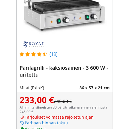
(19)
Parilagrilli - kaksiosainen - 3 600 W -
uritettu
Mitat (PxLxK)
36 x 57 x 21 cm
233,00 €
245,00 €
Alin hinta viimeisten 30 päivän aikana ennen alennusta:
245,00 €
Tarjoukset voimassa rajoitetun ajan
Parhaan hinnan takuu
Varastossa