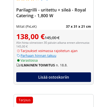
Parilagrilli - uritettu + sileä - Royal
Catering - 1,800 W
Mitat (PxLxK)
37 x 31 x 21 cm
138,00 €
145,00 €
Alin hinta viimeisten 30 päivän aikana ennen alennusta:
145,00 €
Tarjoukset voimassa rajoitetun ajan
Parhaan hinnan takuu
Varastossa
ILMAINEN TOIMITUS
n. 18.8.
Lisää ostoskoriin
Tarjous